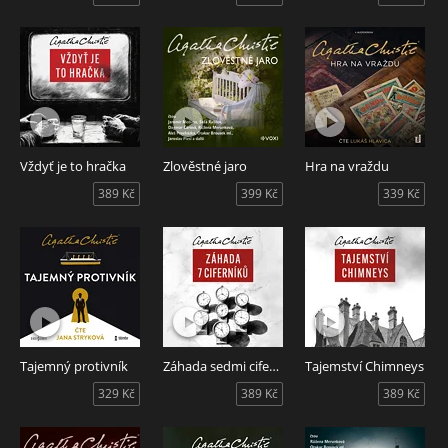
Vždyť je to hračka
Zlověstné jaro
Hra na vraždu
389 Kč
399 Kč
339 Kč
Tajemný protivník
Záhada sedmi ciferníků
Tajemství Chimneys
329 Kč
389 Kč
389 Kč