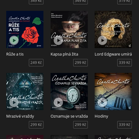
349 Kč
349 Kč
319 Kč
Růže a tis
Kapsa plná žita
Lord Edgware umírá
249 Kč
299 Kč
339 Kč
Mrazivé vraždy
Oznamuje se vražda
Hodiny
299 Kč
299 Kč
339 Kč