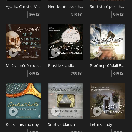
Agatha Christie: Vlastní životopis
Není kouře bez ohýnku
Smrt staré posluhovačky
699 Kč
319 Kč
349 Kč
Muž v hnědém obleku
Prasklé zrcadlo
Proč nepožádali Evanse?
349 Kč
299 Kč
349 Kč
Kočka mezi holuby
Smrt v oblacích
Letní záhady