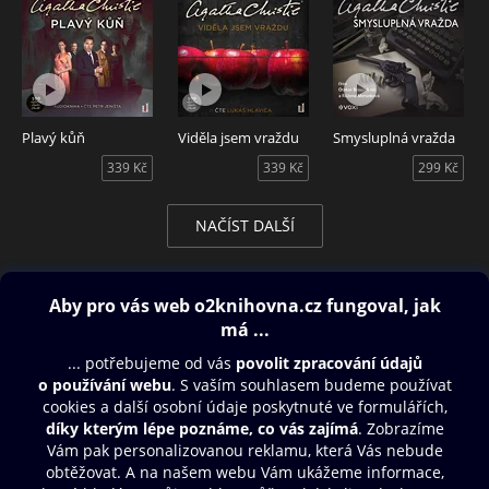
Plavý kůň
Viděla jsem vraždu
Smysluplná vražda
339 Kč
339 Kč
299 Kč
NAČÍST DALŠÍ
Obsah ke stažení
Moje O2 Knihovna
Další zábava