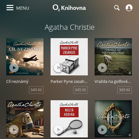
MENU
Agatha Christie
Cíl neznámý
Parker Pyne zasahuje
Vražda na golfovém hřišti
349 Kč
345 Kč
369 Kč