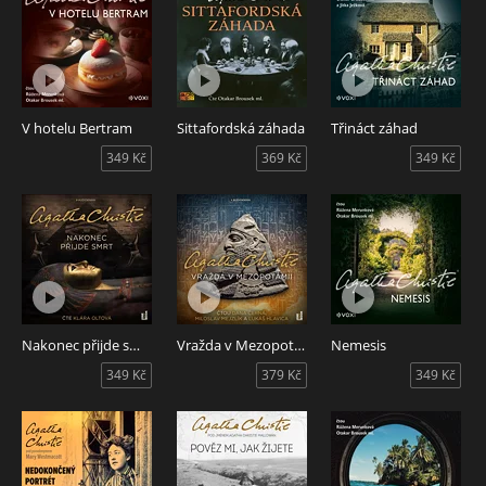
V hotelu Bertram
Sittafordská záhada
Třináct záhad
349 Kč
369 Kč
349 Kč
Nakonec přijde smrt
Vražda v Mezopotámii
Nemesis
349 Kč
379 Kč
349 Kč