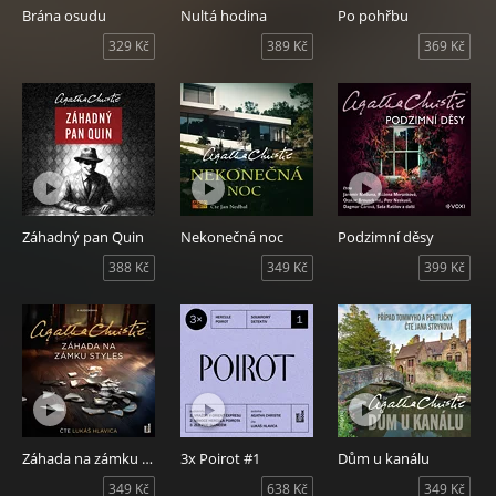
Brána osudu
Nultá hodina
Po pohřbu
329 Kč
389 Kč
369 Kč
Záhadný pan Quin
Nekonečná noc
Podzimní děsy
388 Kč
349 Kč
399 Kč
Záhada na zámku Styles
3x Poirot #1
Dům u kanálu
349 Kč
638 Kč
349 Kč