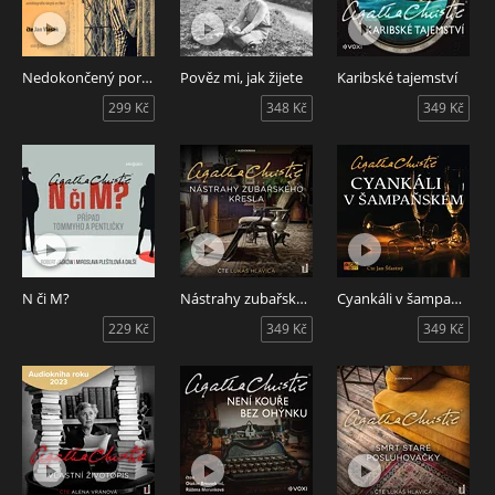
Nedokončený portrét
Pověz mi, jak žijete
Karibské tajemství
299 Kč
348 Kč
349 Kč
N či M?
Nástrahy zubařského křesla
Cyankáli v šampaňském
229 Kč
349 Kč
349 Kč