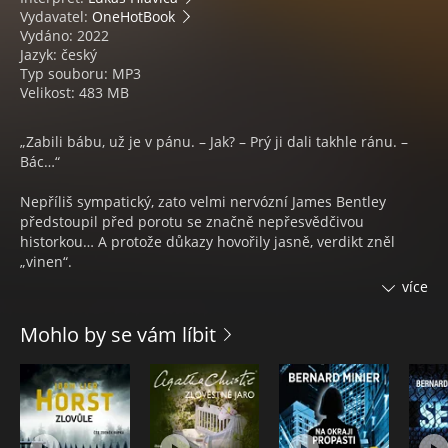
Vydavatel:
OneHotBook
Vydáno: 2022
Jazyk: český
Typ souboru: MP3
Velikost: 483 MB
„Zabili bábu, už je v pánu. – Jak? – Prý ji dali takhle ránu. –
Bác…“
Nepříliš sympatický, zato velmi nervózní James Bentley
předstoupil před porotu se značně nepřesvědčivou
historkou… A protože důkazy hovořily jasně, verdikt zněl
„vinen“.
více
Policejní inspektor Spence z Kilchesteru však přesto vyhledá
Hercula Poirota, aby ho požádal o přezkoumání dotyčného
Mohlo by se vám líbit
případu – vraždy staré posluhovačky McGintyové, která žila v
zapadlé vesničce Broadhinny. Myslí si totiž, že plachý mladík
navzdory všemu zločin nespáchal, a nechce vidět nevinného
viset na šibenici…
Ale kdo jiný by ji mohl zamordovat a k tomu tak hloupě ukrýt