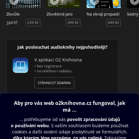
svůj lup než právě její podnájemník, který stařeně dlužil už
dvouměsíční činži, dobře věděl, kde schovává peníze, a na
Zlovůle
Zlověstné jaro
Na okraji propasti
Sestry
rukávě saka měl krev i vlas oběti?
239 Kč
399 Kč
449 Kč
399 Kč
V románu vedle Hercula Poirota vystupuje i slavná autorka
detektivek Ariadne Oliverová, půvabně zábavné alter ego
Agathy Christie.
Jak poslouchat audioknihy nejpohodlněji?
„Tak prosté, úsporné a zcela matoucí. Každá stopa byla
V aplikaci O2 Knihovna
pečlivě předestřena a potom ten vynikající obrat!“
• bez registrace
– Sunday Times
• na telefonu i tabletu
Audiokniha Smrt staré posluhovačky - autor Agatha Christie,
STÁHNOUT ZDARMA
čte Lukáš Hlavica
Obsah ke stažení
Moje O2 Knihovna