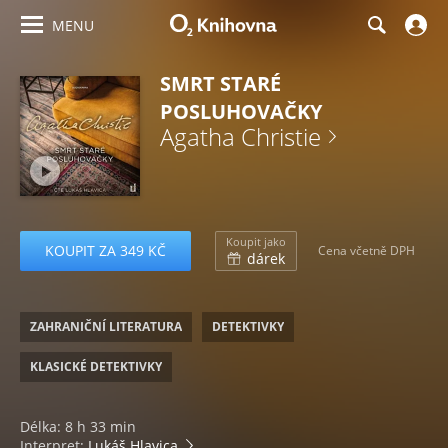
MENU
SMRT STARÉ
POSLUHOVAČKY
Agatha Christie
Koupit jako
KOUPIT ZA 349 KČ
Cena včetně DPH
dárek
ZAHRANIČNÍ LITERATURA
DETEKTIVKY
KLASICKÉ DETEKTIVKY
Délka: 8 h 33 min
Interpret:
Lukáš Hlavica