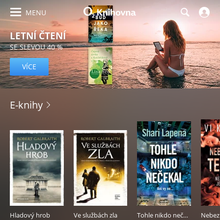
MENU
LETNÍ ČTENÍ
SE SLEVOU 40 %
VÍCE
O2
E-knihy
Knihovna
–
e-
knihy,
audioknihy
a
Hladový hrob
Ve službách zla
Tohle nikdo nečekal
e-