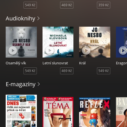
549 Kč
469 Kč
359 Kč
magazíny
kdykoliv
Audioknihy
a
kdekoliv
Osamělý vlk
Letní slunovrat
Král
Erago
549 Kč
469 Kč
549 Kč
E-magazíny