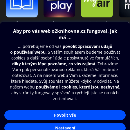
O2 Knihovna
Oneplay
My Air (Air Bank)
Obsah ke stažení
Moje O2 Knihovna
Další zábava
© O2 Czech Republic a.s.
Nákupní řád
Přístupnost
Aplikace O2 Knihovna
Zásady zpracování osobních údajů
Čti a poslouchej své e-knihy a
Cookies