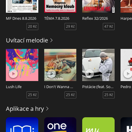
MF Dnes 8.8.2026
TÉMA 7.8.2026
Reflex 32/2026
20 Kč
29 Kč
47 Kč
Uvítací melodie
Lush Life
I Don't Wanna Wait
Pistácie (feat. Sofian Medjmedj)
Pedro
25 Kč
25 Kč
25 Kč
Aplikace a hry