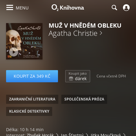
MENU
MUŽ V HNĚDÉM OBLEKU
Agatha Christie
Koupit jako
KOUPIT ZA 349 KČ
Cena včetně DPH
dárek
ZAHRANIČNÍ LITERATURA
SPOLEČENSKÁ PRÓZA
KLASICKÉ DETEKTIVKY
Délka: 10 h 14 min
Interpret:
Zbyšek Horák
Jan Šťastný
Jitka Moučková