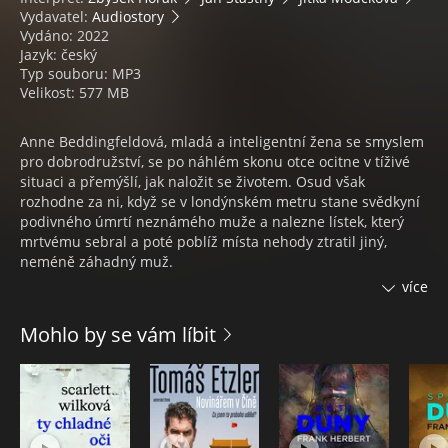
Vydavatel:
Audiostory
Vydáno: 2022
Jazyk: český
Typ souboru: MP3
Velikost: 577 MB
Anne Beddingfeldová, mladá a inteligentní žena se smyslem
pro dobrodružství, se po náhlém skonu otce ocitne v tíživé
situaci a přemýšlí, jak naložit se životem. Osud však
rozhodne za ni, když se v londýnském metru stane svědkyní
podivného úmrtí neznámého muže a nalezne lístek, který
mrtvému sebral a poté poblíž místa nehody ztratil jiný,
neméně záhadný muž.
více
Brzy poté vyjde najevo, že nešťastná událost patrně souvisí s
objevením uškrcené ženy v sídle člena parlamentu sira
Mohlo by se vám líbit
Eustace Pedlera. Anne se rozhodne přijít celé věci na kloub a
stopy i náhoda ji zavedou na loď plující do Jižní Afriky...
Muž v hnědém obleku (1924) je první přeložený román
Agathy Christie do češtiny (1927). Autorka v něm s
humorným nadhledem spojuje styl romantické četby se