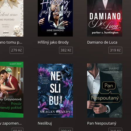
Řekni ano tomu pravému
Hříšný jako Brody
Damiano de Luca
279 Kč
382 Kč
319 Kč
Princův zapomenutý poklad
Neslibuj
Pan Nespoutaný