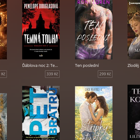
Ďáblova noc 2: Temná touha
Ten poslední
Zloděj
 Kč
339 Kč
299 Kč