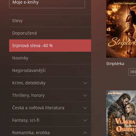
Moje e-knihy
Slevy
Doporučené
Srpnová sleva -40 %
Novinky
Striptérka
Nejprodávanější
389
Krimi, detektivky
Thrillery, horory
Česká a světová literatura
Fantasy, sci-fi
Romantika, erotika