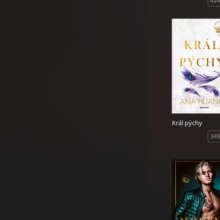
424
Král pýchy
349