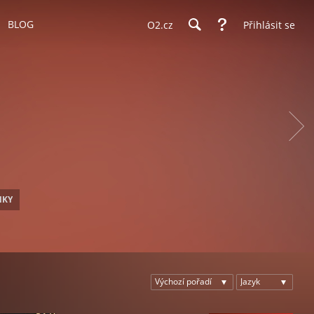
BLOG
O2.cz
Přihlásit se
NKY