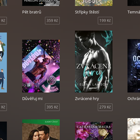
Pět bratrů
Střípky štěstí
Temná
 Kč
359 Kč
199 Kč
Důvěřuj mi
Zvrácené hry
Ochrá
 Kč
395 Kč
279 Kč