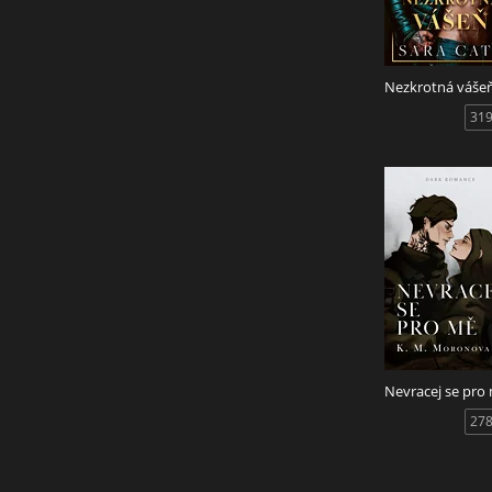
Nezkrotná váše
319
Nevracej se pro
278