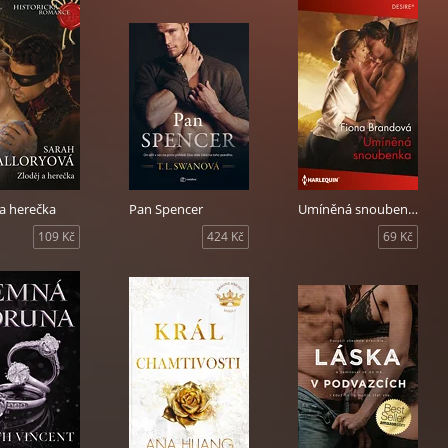
 a herečka
Pan Spencer
Umíněná snoubenka
109 Kč
424 Kč
69 Kč