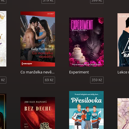
 Kč
319 Kč
399 Kč
Co manželka nevěděla
Experiment
Lekce 
 Kč
69 Kč
359 Kč