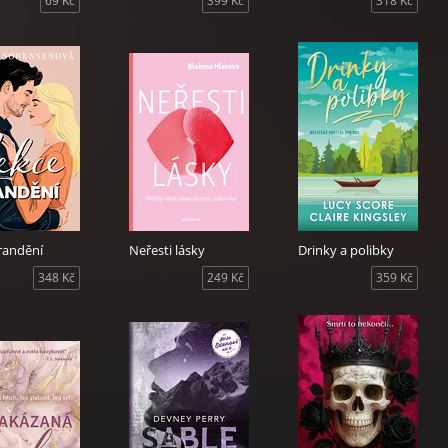
69 Kč
399 Kč
318 Kč
randění
Neřesti lásky
Drinky a polibky
348 Kč
249 Kč
359 Kč