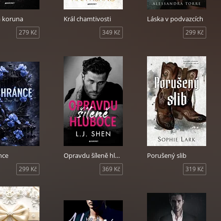
 koruna
Král chamtivosti
Láska v podvazcích
279 Kč
349 Kč
299 Kč
nce
Opravdu šíleně hluboce
Porušený slib
299 Kč
369 Kč
319 Kč