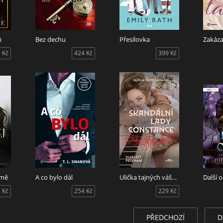
ň
Bez dechu
Přesilovka
Zakáza
 Kč
424 Kč
399 Kč
 mě
A co bylo dál
Ulička tajných vášní - Skandální lady Constance
 Kč
254 Kč
229 Kč
PŘEDCHOZÍ
D