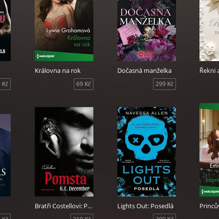
Královna na rok
Dočasná manželka
 Kč
69 Kč
299 Kč
Bratři Costellovi: Pomsta
Lights Out: Posedlá