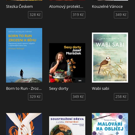
Stezka Českem
Atomový protektorát
Kouzelné Vánoce
328 Kč
319 Kč
349 Kč
Born to Run - Zrozeni k běhu
Sexy dorty
Wabi sabi
329 Kč
349 Kč
258 Kč