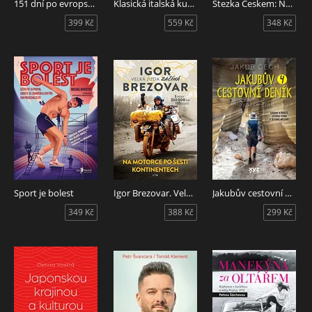
151 dní po evropských stezkách
Klasická italská kuchyně
Stezka Českem: Nové příběhy
399 Kč
559 Kč
348 Kč
Sport je bolest
Igor Brezovar. Velká jízda začíná
Jakubův cestovní deník 4.
349 Kč
388 Kč
299 Kč