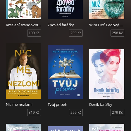
Kreslení srandovních zvířátek
Zpověď farářky
Wim Hof: Ledový muž
199 Kč
299 Kč
258 Kč
Nic mě nezlomí
Tvůj příběh
Deník farářky
319 Kč
299 Kč
279 Kč