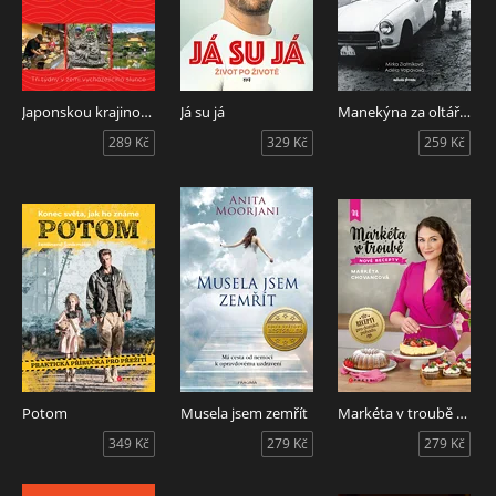
Japonskou krajinou a kulturou
Já su já
Manekýna za oltářem
289 Kč
329 Kč
259 Kč
Potom
Musela jsem zemřít
Markéta v troubě nové recepty
349 Kč
279 Kč
279 Kč