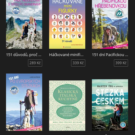
151 důvodů, proč necestovat s tátou po Skandinávii
Háčkované minifigurky
151 dní Pacifickou hřebenovkou
289 Kč
339 Kč
399 Kč