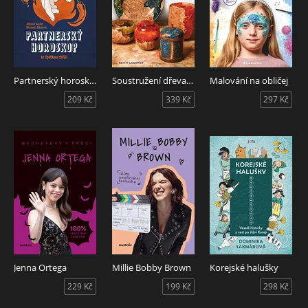
Partnerský horoskop se špetkou chilli
Soustružení dřeva s umělou pryskyřicí
Malování na obličej
209 Kč
339 Kč
297 Kč
Jenna Ortega
Millie Bobby Brown
Korejské halušky
229 Kč
199 Kč
298 Kč