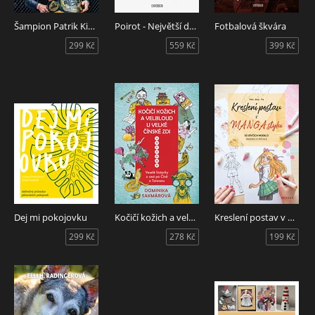
Šampion Patrik Kincl - MMA mi zachránilo život
Poirot - Největší detektiv na světě
Fotbalová škvára
299 Kč
559 Kč
399 Kč
Dej mi pokojovku
Kočičí kožich a velbloud u Velké čínské zdi
Kreslení postav v manga stylu
299 Kč
278 Kč
199 Kč