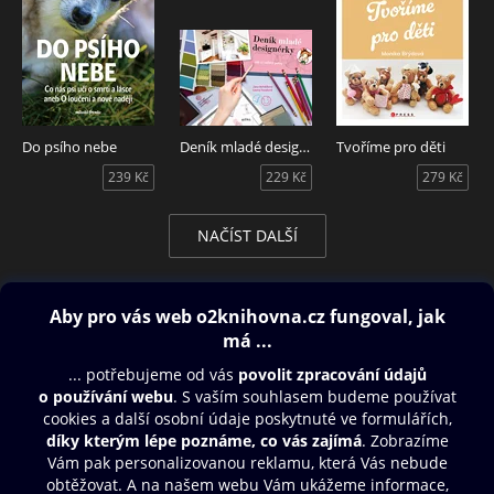
Do psího nebe
Deník mladé designérky
Tvoříme pro děti
239 Kč
229 Kč
279 Kč
NAČÍST DALŠÍ
Obsah ke stažení
Moje O2 Knihovna
Další zábava