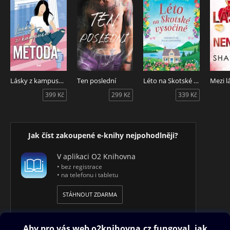
Lásky z kampusu: Metoda
Ten poslední
Léto na Skotské vysočině
399 Kč
299 Kč
339 Kč
Jak číst zakoupené e-knihy nejpohodlněji?
V aplikaci O2 Knihovna
• bez registrace
• na telefonu i tabletu
STÁHNOUT ZDARMA