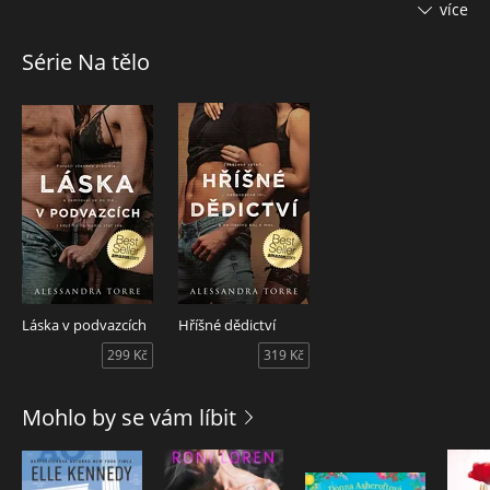
zesnulé ikoně Vinci Horaceovi.
více
Marco Lent je módní návrhář, který s Vincem deset let
Série Na tělo
veřejně tvořil pár. Teď by mělo celé impérium připadnout
jemu, pokud ovšem zvládne udržet svá tajemství pod
pokličkou. Jeho plán se však zkomplikuje ve chvíli, kdy se
objeví Avery.
Jejich přitažlivost je okamžitá. Jenže dřív, než si vzájemně
odhalí svou pravou totožnost, spolu stihnou prožít vášnivou
noc. Marcovo dědictví je náhle v ohrožení a právníci jsou
připraveni vyrazit do boje. Ovšem držet ruce – a city –
stranou ještě nikdy nebylo tak těžké…
___
Láska v podvazcích
Hříšné dědictví
Vzrušující erotická romance z prostředí luxusních módních
299 Kč
319 Kč
značek, ve které nechybí napětí, nebezpečné lži ani spalující
touha.
Mohlo by se vám líbit