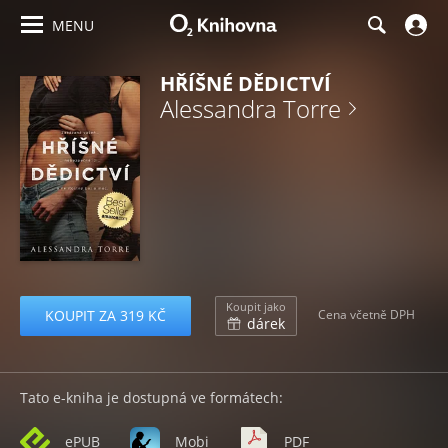
MENU
HŘÍŠNÉ DĚDICTVÍ
Alessandra Torre
Koupit jako
KOUPIT ZA 319 KČ
Cena včetně DPH
dárek
Tato e-kniha je dostupná ve formátech:
ePUB
Mobi
PDF