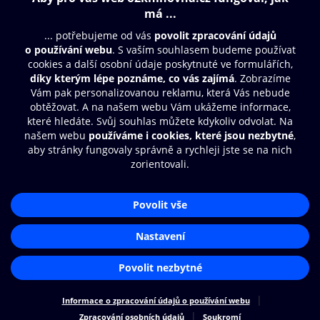
Obsah ke stažení
Moje O2 Knihovna
Další zábava
© O2 Czech Republic a.s.
Nákupní řád
Přístupnost
Aplikace O2 Knihovna
Zásady zpracování osobních údajů
Čti a poslouchej své e-knihy a
Cookies
audioknihy rychleji a pohodlněji.
Nastavení cookies
STÁHNOUT