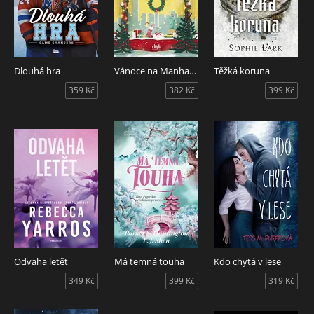
Dlouhá hra
Vánoce na Manhattanu
Těžká koruna
359 Kč
382 Kč
399 Kč
Odvaha letět
Má temná touha
Kdo chytá v lese
349 Kč
399 Kč
319 Kč