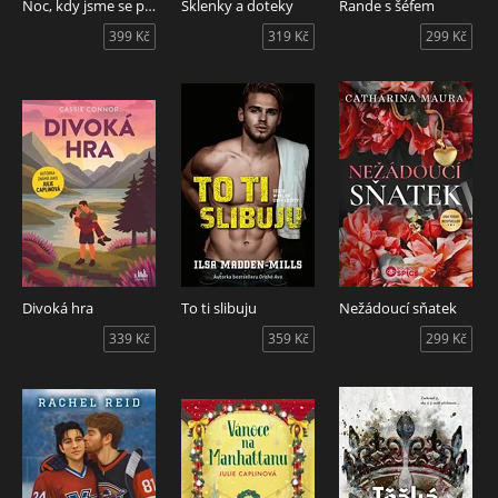
Noc, kdy jsme se potkali
Sklenky a doteky
Rande s šéfem
399 Kč
319 Kč
299 Kč
Divoká hra
To ti slibuju
Nežádoucí sňatek
339 Kč
359 Kč
299 Kč