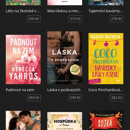
Léto na Skotské vysočině
Mezi láskou a nenávistí
Tajemství kavárny na pobřeží
339 Kč
319 Kč
278 Kč
Padnout na zem
Láska v podvazcích
Coco Pinchardová: Následky lásky a sexu
369 Kč
299 Kč
382 Kč