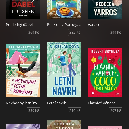
Pohledný ďábel
Penzion v Portugalsku
Variace
369 Kč
382 Kč
399 Kč
Nevhodný letní románek
Letní návrh
Bláznivé Vánoce Coco Pinchardové
359 Kč
319 Kč
297 Kč