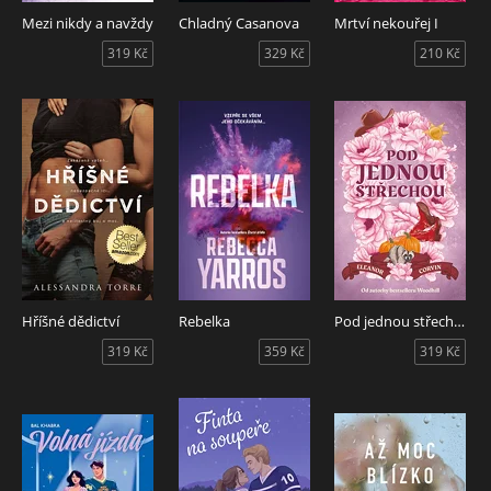
Mezi nikdy a navždy
Chladný Casanova
Mrtví nekouřej I
319 Kč
329 Kč
210 Kč
Hříšné dědictví
Rebelka
Pod jednou střechou
319 Kč
359 Kč
319 Kč