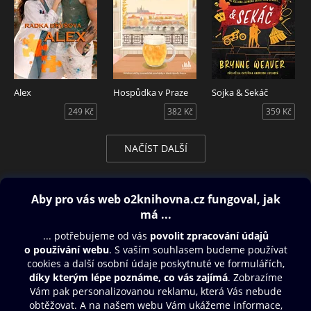
Alex
Hospůdka v Praze
Sojka & Sekáč
249 Kč
382 Kč
359 Kč
NAČÍST DALŠÍ
Obsah ke stažení
Moje O2 Knihovna
Další zábava