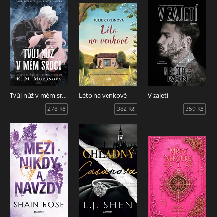
Tvůj nůž v mém srdci
Léto na venkově
V zajetí
278 Kč
382 Kč
359 Kč