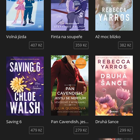
Volná jízda
Finta na soupeře
Až moc blízko
407 Kč
359 Kč
382 Kč
Saving 6
Pan Cavendish, jestli se nemýlím
Druhá šance
479 Kč
279 Kč
299 Kč