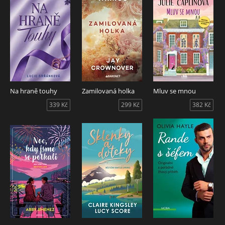
Na hraně touhy
Zamilovaná holka
Mluv se mnou
339 Kč
299 Kč
382 Kč