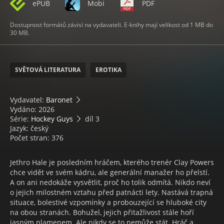
ePUB
Mobi
PDF
Dostupnost formátů závisí na vydavateli. E-knihy mají velikost od 1 MB do
30 MB.
SVĚTOVÁ LITERATURA
EROTIKA
Vydavatel:
Baronet
Vydáno: 2026
Série:
Hockey Guys
díl 3
Jazyk: český
Počet stran: 376
Jethro Hale je posledním hráčem, kterého trenér Clay Powers
chce vidět ve svém kádru, ale generální manažer ho přelstí.
A on ani nedokáže vysvětlit, proč ho tolik odmítá. Nikdo neví
o jejich milostném vztahu před patnácti lety. Nastává trapná
situace, bolestivé vzpomínky a probouzející se hluboké city
na obou stranách. Bohužel, jejich přitažlivost stále hoří
jasným plamenem. Ale nikdy se to nemůže stát. Hráč a