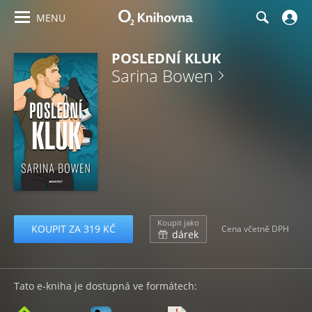
MENU
POSLEDNÍ KLUK
Sarina Bowen
Koupit jako
KOUPIT ZA 319 KČ
Cena včetně DPH
dárek
Tato e-kniha je dostupná ve formátech: