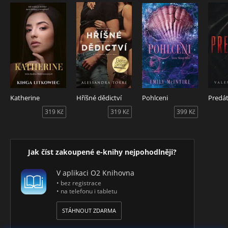
Katherine
Hříšné dědictví
Pohlceni
Predá
319 Kč
319 Kč
399 Kč
Jak číst zakoupené e-knihy nejpohodlněji?
V aplikaci O2 Knihovna
• bez registrace
• na telefonu i tabletu
STÁHNOUT ZDARMA