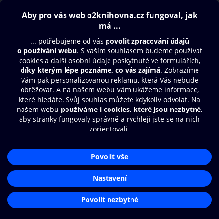
Obsah ke stažení
Moje O2 Knihovna
Další zábava
© O2 Czech Republic a.s.
Nákupní řád
Přístupnost
Aplikace O2 Knihovna
Zásady zpracování osobních údajů
Čti a poslouchej své e-knihy a
Cookies
audioknihy rychleji a pohodlněji.
Nastavení cookies
STÁHNOUT