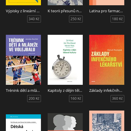
Výpisky z lineární algebry očima nematematika
K teorii přesunů na sněhu a ledu
Latina pro farmaceuty. Učebnice pro posluchače oborů Farmacie a Zdravotnická bioanalytika
340 Kč
250 Kč
180 Kč
Trénink dětí a mládeže ve volejbalu
Kapitoly z dějin tělesné kultury
Základy infekčního lékařství
200 Kč
160 Kč
360 Kč