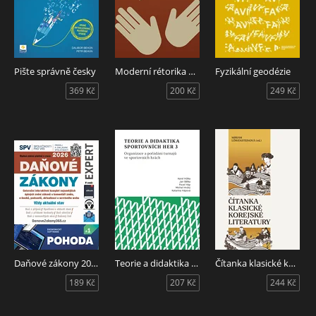
Pište správně česky
Moderní rétorika na univerzitě
Fyzikální geodézie
369 Kč
200 Kč
249 Kč
Daňové zákony 2026 Expert
Teorie a didaktika sportovních her 3. Organizace a pořádání turnajů ve sportovních hrách
Čítanka klasické korejské literatury
189 Kč
207 Kč
244 Kč