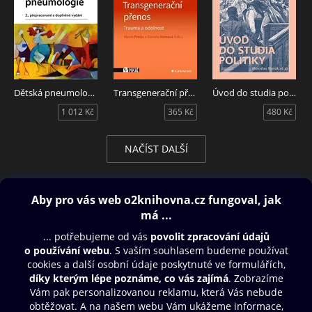
Dětská pneumologie
Transgenerační přenos
Úvod do studia politiky
1 012 Kč
365 Kč
480 Kč
NAČÍST DALŠÍ
Obsah ke stažení
Moje O2 Knihovna
Další zábava