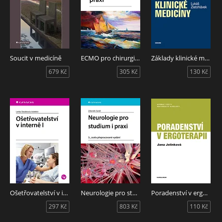
Soucit v medicíně
ECMO pro chirurgickou praxi
Základy klinické medicíny
679 Kč
305 Kč
130 Kč
Ošetřovatelství v interně I
Neurologie pro studium i praxi
Poradenství v ergoterapii
297 Kč
803 Kč
110 Kč