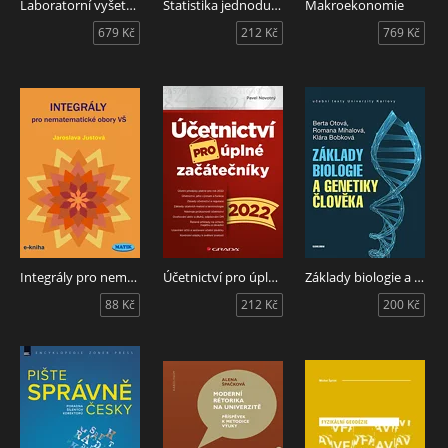
Laboratorní vyšetření v klinické praxi
Statistika jednoduše
Makroekonomie
679 Kč
212 Kč
769 Kč
Integrály pro nematematické obory VŠ
Účetnictví pro úplné začátečníky 2022
Základy biologie a genetiky člověka
88 Kč
212 Kč
200 Kč