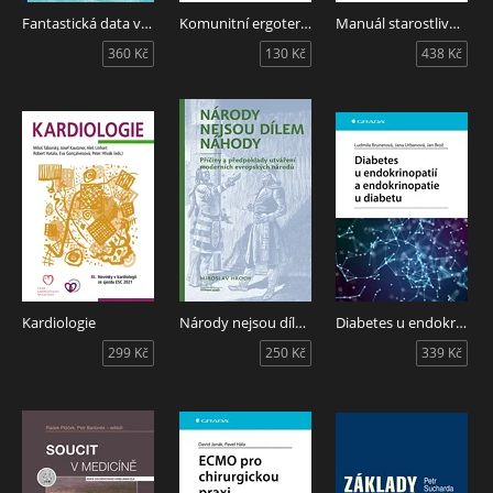
Fantastická data ve veřejné politice a jak je využít
Komunitní ergoterapie
Manuál starostlivosti o pacienta s vybranými chorobami v praxi farmaceuta - Časť I.
360 Kč
130 Kč
438 Kč
Kardiologie
Národy nejsou dílem náhody
Diabetes u endokrinopatií a endokrinopatie u diabetu
299 Kč
250 Kč
339 Kč