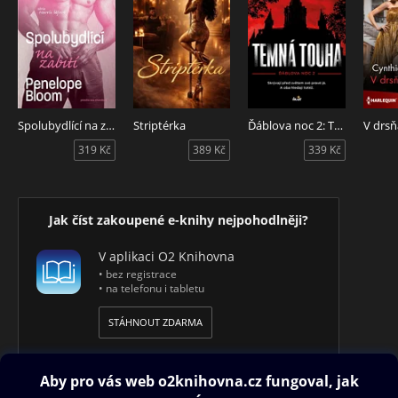
Spolubydlící na zabití
Striptérka
Ďáblova noc 2: Temná touha
319 Kč
389 Kč
339 Kč
Jak číst zakoupené e-knihy nejpohodlněji?
V aplikaci O2 Knihovna
• bez registrace
• na telefonu i tabletu
STÁHNOUT ZDARMA