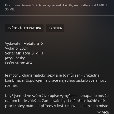
Dostupnost formátů závisí na vydavateli. E-knihy mají velikost od 1 MB do
30 MB.
SVĚTOVÁ LITERATURA
EROTIKA
Vydavatel:
Metafora
Vydáno: 2024
Série:
Mr. Tom
díl 1
Jazyk: český
Počet stran: 464
Je mocný, charismatický, sexy a je to můj šéf – vražedná
kombinace. Uspokojení z práce najednou získalo zcela nový
rozměr.
Když jsem si ve svém životopise vymýšlela, nenapadlo mě, že
na tom bude záležet. Zamilovalo by si mě přece každé dítě,
práci chůvy mám od přírody v krvi. Ucházela jsem se o místo
v domácnosti ovdovělé ženy, nebo jsem si to alespoň
více