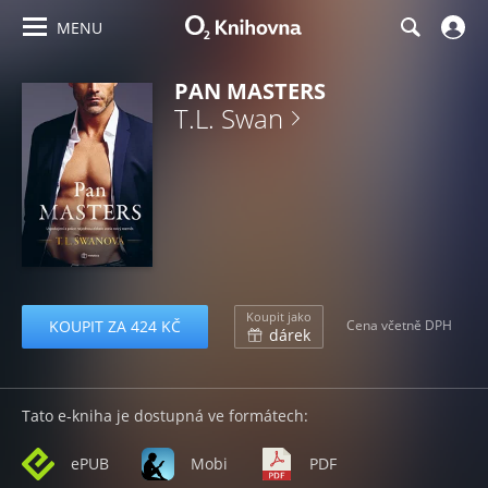
MENU
PAN MASTERS
T.L. Swan
Koupit jako
KOUPIT ZA 424 KČ
Cena včetně DPH
dárek
Tato e-kniha je dostupná ve formátech:
ePUB
Mobi
PDF