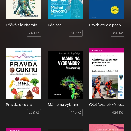
Léčivá síla vitaminů, minerálů a dalších látek
Kód zad
Psychiatrie a pedopsychiatrie
249 Kč
319 Kč
390 Kč
Pravda o cukru
Máme na vybranou?
Ošetřovatelské postupy pro zdravotnické záchranáře II
258 Kč
449 Kč
424 Kč