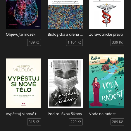
Objevujte mozek
Biologická a cílená léčba
Zdravotnické právo
439 Kč
1 104 Kč
339 Kč
Vypěstuj si nové tělo
Pod rouškou šikany
Voda na radost
315 Kč
229 Kč
289 Kč