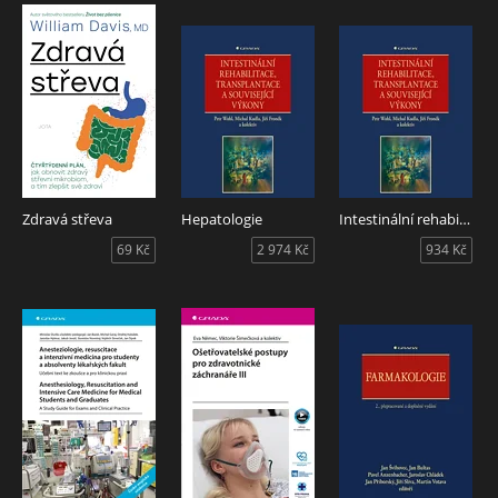
Zdravá střeva
Hepatologie
Intestinální rehabilitace, transplantace a související výkony
69 Kč
2 974 Kč
934 Kč