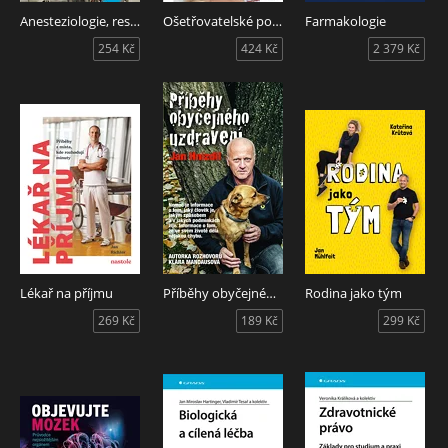
Anesteziologie, resuscitace a intenzivní medicína pro studenty a absolventy lékařských fakult. Anesthesiology, Resuscitation and Intensive Care Medicine for Medical Students and Graduates
Ošetřovatelské postupy pro zdravotnické záchranáře III
Farmakologie
254 Kč
424 Kč
2 379 Kč
Lékař na příjmu
Příběhy obyčejného uzdravení
Rodina jako tým
269 Kč
189 Kč
299 Kč