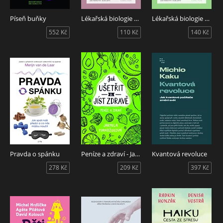
Píseň buňky
Lékařská biologie a genetika 1. díl
Lékařská biologie a genetika 3. díl
552 Kč
110 Kč
140 Kč
Pravda o spánku
Peníze a zdraví - Jak ušetřit a jíst zdravě
Kvantová revoluce
278 Kč
209 Kč
397 Kč