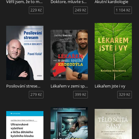
Věřil jsem, že to musí jít lepší cestou
Doktore, mluvte se mnou
Akutní kardiologie
229 Kč
249 Kč
1 104 Kč
Posilování stresem - Cesta k odolnosti
Lékařem v zemi spícího krokodýla
Lékařem jste i vy
279 Kč
399 Kč
329 Kč