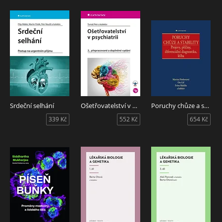
Srdeční selhání
Ošetřovatelství v psychiatrii
Poruchy chůze a stability
339 Kč
552 Kč
654 Kč