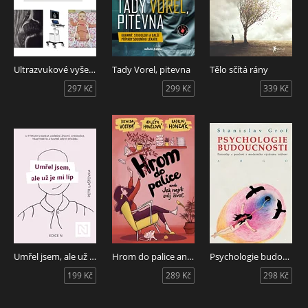
Ultrazvukové vyšetření a léčba dětského kyčelního kloubu
Tady Vorel, pitevna
Tělo sčítá rány
297 Kč
299 Kč
339 Kč
Umřel jsem, ale už je mi líp
Hrom do palice aneb Jak najít svůj život
Psychologie budoucnosti
199 Kč
289 Kč
298 Kč