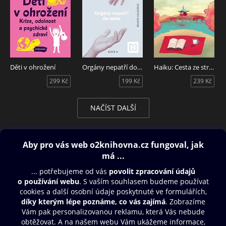
Děti v ohrožení
Orgány nepatří do nebe
Haiku: Cesta ze stresu
299 Kč
199 Kč
239 Kč
NAČÍST DALŠÍ
Obsah ke stažení
Moje O2 Knihovna
Další zábava