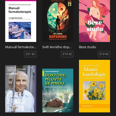
Manuál farmakoterapie
Svět levného dopaminu - Průvodce pro přežití v době rychlého uspokojení
Beze studu
331 Kč
319 Kč
319 Kč