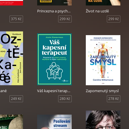
Princezna a psychopat
Život na uzdě
375 Kč
299 Kč
299 Kč
kané
Váš kapesní terapeut
Zapomenutý smysl
249 Kč
280 Kč
278 Kč