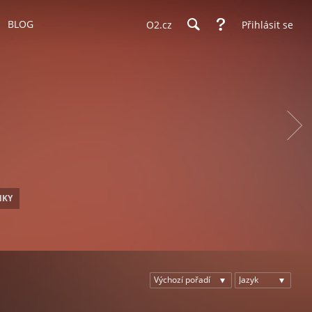
BLOG
O2.cz
Přihlásit se
NKY