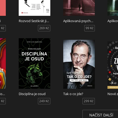
i
Rozvod šestkrát jinak
Aplikovaná psychologie architektury - Kniha I.
 Kč
269 Kč
99 Kč
Jak porozumět člověku
Disciplína je osud
Tak o co jde?
Nové z
 Kč
249 Kč
299 Kč
NAČÍST DALŠÍ