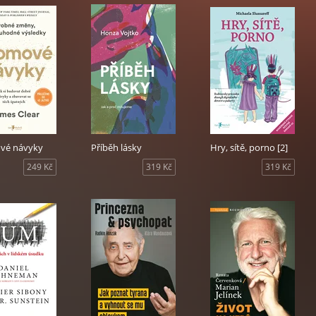
vé návyky
Příběh lásky
Hry, sítě, porno [2]
249 Kč
319 Kč
319 Kč