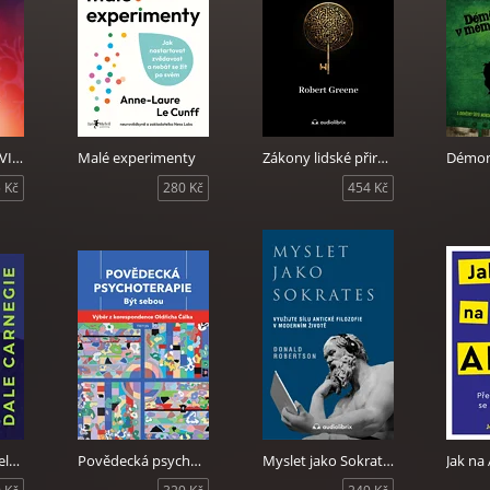
POLYVAGÁLNÍ CVIČENÍ
Malé experimenty
Zákony lidské přirozenosti
 Kč
280 Kč
454 Kč
Jak získávat přátele a působit na lidi
Povědecká psychoterapie - Být sebou
Myslet jako Sokrates
Jak n