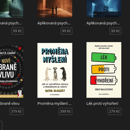
Aplikovaná psychologie architektury - Kniha II.
Aplikovaná psychologie architektury - Kniha III.
Aplikovaná psychologie architektury - Kniha IV.
99 Kč
99 Kč
99 Kč
braně vlivu
Proměna myšlení - Nová věda o víře, názoru a přesvědčování
Lék proti vyhoření
379 Kč
399 Kč
279 Kč