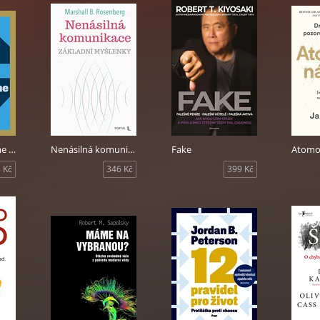
My, kdo zápasíme s Bohem
Nenásilná komunikace - základní myšlenky
Fake
Atomo
 Kč
346 Kč
399 Kč