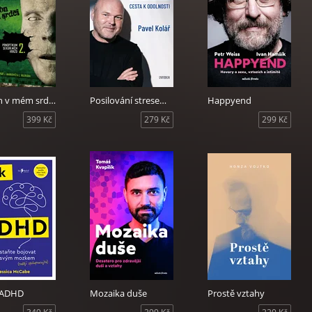
Démon v mém srdci (2. vydání)
Posilování stresem - Cesta k odolnosti
Happyend
399 Kč
279 Kč
299 Kč
a ADHD
Mozaika duše
Prostě vztahy