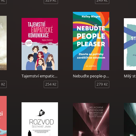
 Kč
329 Kč
249 Kč
Tajemství empatické komunikace
Nebuďte people-pleaser
 Kč
254 Kč
279 Kč