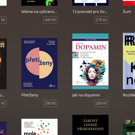
Máme na vybranou?
12 pravidel pro život
Šum
 Kč
449 Kč
278 Kč
Svět levného dopaminu - Průvodce pro přežití v době rychlého uspokojení
Přetíženy
Jak na dopamin
Roztě
 Kč
299 Kč
269 Kč