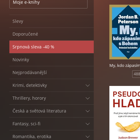
Moje e-knihy
Slevy
Doporučené
Srpnová sleva -40 %
Novinky
Nejprodávanější
488
Krimi, detektivky
Thrillery, horory
Česká a světová literatura
Fantasy, sci-fi
Romantika, erotika