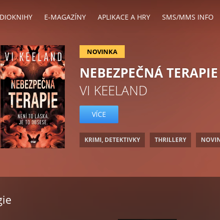
DIOKNIHY
E-MAGAZÍNY
APLIKACE A HRY
SMS/MMS INFO
NOVINKA
NEBEZPEČNÁ TERAPIE
VI KEELAND
VÍCE
KRIMI, DETEKTIVKY
THRILLERY
NOVI
gie