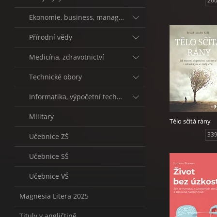
260
Ekonomie, business, management
Přírodní vědy
Medicína, zdravotnictví
Technické obory
Informatika, výpočetní technika
Military
Tělo sčítá rány
339
Učebnice ZŠ
Učebnice SŠ
Učebnice VŠ
Magnesia Litera 2025
Tituly v angličtině