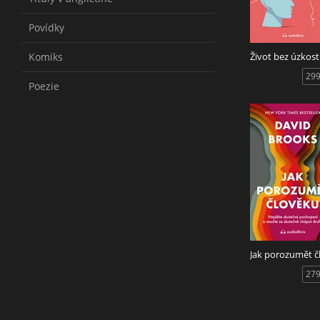
Povídky
Komiks
Život bez úzkost
299
Poezie
279