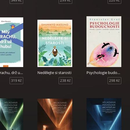
349 Kč
299 Kč
220 Kč
Milý strachu, drž už hubu!
Nedělejte si starosti
Psychologie budoucnosti
319 Kč
238 Kč
298 Kč