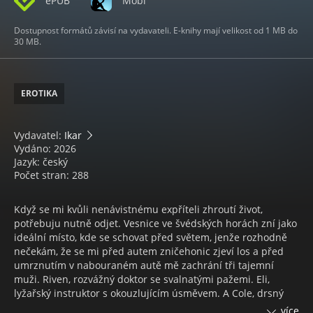
ePUB
Mobi
Dostupnost formátů závisí na vydavateli. E-knihy mají velikost od 1 MB do
30 MB.
EROTIKA
Vydavatel:
Ikar
Vydáno: 2026
Jazyk: český
Počet stran: 288
Když se mi kvůli nenávistnému expříteli zhroutí život,
potřebuju nutně odjet. Vesnice ve švédských horách zní jako
ideální místo, kde se schovat před světem, jenže rozhodně
nečekám, že se mi před autem zničehonic zjeví los a před
umrznutím v nabouraném autě mě zachrání tři tajemní
muži. Riven, rozvážný doktor se svalnatými pažemi. Eli,
lyžařský instruktor s okouzlujícím úsměvem. A Cole, drsný
ranger s ledově modrýma očima, kterému od první chvíle
více