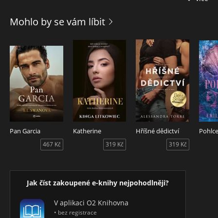
pěkně lezu na nervy. Vezmou mě do své odlehlé horské
chaty, kde kvůli sněhové bouři uvízneme. Brzy mezi námi
Mohlo by se vám líbit
všemi přeskočí jiskra – a moji horalové se o mě moc rádi
dělí. Připadá mi to až příliš dobré, než aby to byla pravda.
Jenže já nejsem ta, za koho se vydávám. Jakmile zjistí, kdo
skutečně jsem, budou schopni mi odpustit? Doporučený věk
18+
Pan Garcia
Katherine
Hříšné dědictví
Pohlce
467 Kč
319 Kč
319 Kč
Jak číst zakoupené e-knihy nejpohodlněji?
V aplikaci O2 Knihovna
• bez registrace