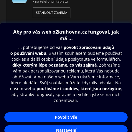
• na telefonu i tabletu
STÁHNOUT ZDARMA
Obsah ke stažení
Moje O2 Knihovna
Další zábava
© O2 Czech Republic a.s.
Nákupní řád
Přístupnost
Aplikace O2 Knihovna
Zásady zpracování osobních údajů
Čti a poslouchej své e-knihy a
Cookies