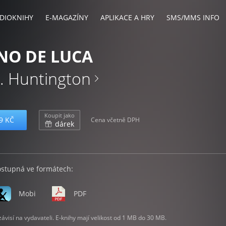
DIOKNIHY
E-MAGAZÍNY
APLIKACE A HRY
SMS/MMS INFO
NO DE LUCA
S. Huntington
Koupit jako
9 KČ
Cena včetně DPH
dárek
ostupná ve formátech:
Mobi
PDF
visí na vydavateli. E-knihy mají velikost od 1 MB do 30 MB.