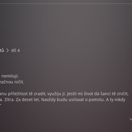
átů
díl 4
 nemilují.
začnou ničit.
nu příležitost tě zradit, využiju ji. Jestli mi život dá šanci tě zničit,
. Zítra. Za deset let. Navždy budu usilovat o pomstu. A ty nikdy
“
jsem rozdrtila srdce Damiana de Lucy a pronesla falešné sliby, kter
 nebyla.