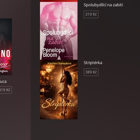
Spolubydlící na zabití
319 Kč
žkem
n,
Striptérka
 se
389 Kč
Luca
319 Kč