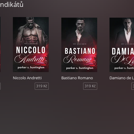
yndikátů
m.
 odešla a odnesla si s sebou svá tajemství, bylo nám osmnáct.
ti letech není po otráveném mafiánském princi s ochranným prou
ější. Chladnější. Kalkuluje víc než kdy jindy.
žedným pohledem z kostelní lavice a zírá na mě a můj snubní prste
rakvi měli ležet my.
 já už nejsem ta mladá holka, tentokrát poteče krev.
rů Parker S. Huntington přidala do série Pět syndikátů další díl. Děj
 předchozím dílem Bastiano Romano.
Niccolo Andretti
Bastiano Romano
Damiano de 
319 Kč
319 Kč