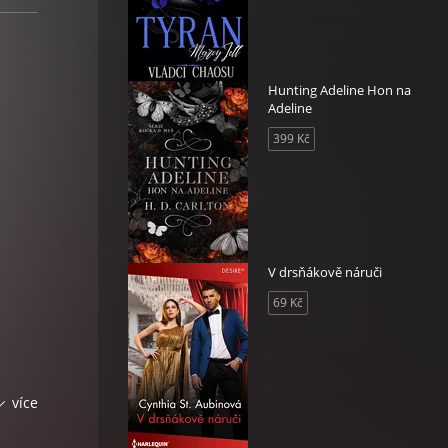
Hunting Adeline Hon na
Adeline
399 Kč
V drsňákově náruči
69 Kč
é jsem
více