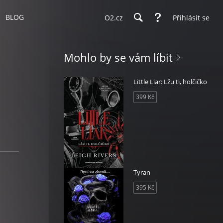
BLOG
O2.cz
Přihlásit se
Mohlo by se vám líbit
Little Liar: Lžu ti, holčičko
399 Kč
Tyran
395 Kč