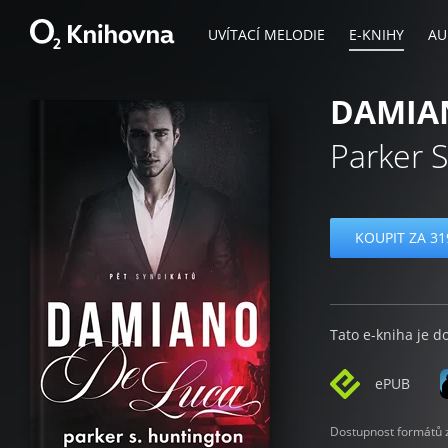
UVÍTACÍ MELODIE
E-KNIHY
AU
DAMIA
Parker 
KOUPIT ZA 31
Tato e-kniha je d
ePUB
Dostupnost formátů zá