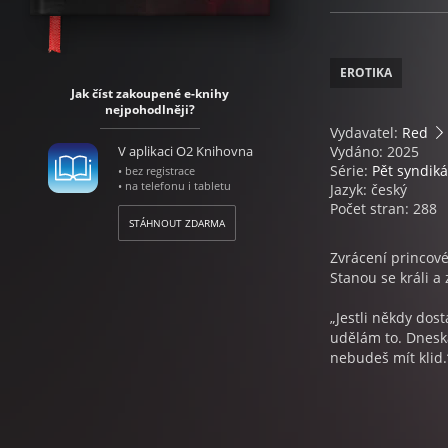
EROTIKA
Jak číst zakoupené e-knihy
nejpohodlněji?
Vydavatel:
Red
V aplikaci O2 Knihovna
Vydáno: 2025
Série:
Pět syndik
• bez registrace
• na telefonu i tabletu
Jazyk: český
Počet stran: 288
STÁHNOUT ZDARMA
Zvrácení princové
Stanou se králi a 
„Jestli někdy dosta
udělám to. Dneska
nebudeš mít klid.
Před deseti lety 
nikdy nesplnila.
Ta pomsta? Žádná