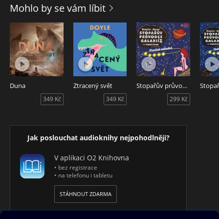
Fidlovačce. V současnosti je členem hereckého souboru
Mohlo by se vám líbit
Divadla na Vinohradech. Je držitelem Ceny Thálie 2013 v
kategorii Muzikál – Opereta za titulní roli v muzikálu Zorro
uváděného v Divadle Hybernia. Pro Tympanum načetl
kultovní distopii Aldouse Huxleyho, Konec civilizace.
Nahrávka vznikla podle knihy Krev prvorozených vydané
nakladatelstvím Argo v roce 2014. Text copyright © Juraj
Červenák, 2014. Čte Marek Holý. Režie Alexandra Bauerová.
Duna
Ztracený svět
Stopařův průvodce Galaxií 5: Převážně neškodná
Zvuk Jiří Pochvalovský. Hudba Kittchen. Grafická úprava
349 Kč
349 Kč
299 Kč
obalu pro CD Jan Mottl. Odpovědná redaktorka Tereza
Melicharová. Vydalo Tympanum, s. r. o., v prosinci 2018.
Krev prvorozených je povedená historická detektivka, které v
Jak poslouchat audioknihy nejpohodlněji?
audioknižní verzi propůjčil svůj hlas Marek Holý. Krev
prvorozených napsal Juraj Červenák.
V aplikaci O2 Knihovna
• bez registrace
• na telefonu i tabletu
STÁHNOUT ZDARMA