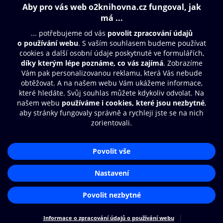
Obsah ke stažení
Moje O2 Knihovna
Další zábava
© O2 Czech Republic a.s.
Nákupní řád
Přístupnost
Aplikace O2 Knihovna
Zásady zpracování osobních údajů
Čti a poslouchej své e-knihy a
Cookies
audioknihy rychleji a pohodlněji.
Nastavení cookies
STÁHNOUT