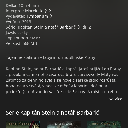
Délka: 10 h 4 min
Interpret:
Marek Holý
Vydavatel:
Tympanum
Vydáno: 2019
Série:
Kapitán Stein a notář Barbarič
díl 2
Jazyk: český
Typ souboru: MP3
Velikost: 568 MB
Tajemné spiknutí v labyrintu rudolfinské Prahy
Kapitán Stein, notář Barbarič a kaprál Jaroš přijíždí do Prahy
z povolání samotného císařova bratra, arcivévody Matyáše.
Zatímco za denního světla se nové císařské sídlo rozrůstá,
bohatne a vzkvétá, v noci se mění v labyrint zločinu a
podezřelých přivandrovalců z celé Evropy. A mistr ostrého
meče rozhodně nezahálí. Když se však objeví muž v černé
více
kápi, který vraždí prvorozené děti významných katolických
hodnostářů, i ostřílený kapitán Steina stojí před nelehkou
Série Kapitán Stein a notář Barbarič
hádankou. Mystické znaky, vyřezané do těl obětí, zavedou
vyšetřovatele do Židovského města. Jedná se snad o pomstu
bohatých Židů? Nebo se jen kdosi pokouší odvést pozornost