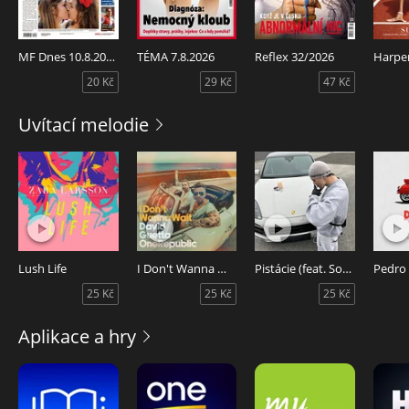
MF Dnes 10.8.2026
TÉMA 7.8.2026
Reflex 32/2026
20 Kč
29 Kč
47 Kč
Uvítací melodie
Lush Life
I Don't Wanna Wait
Pistácie (feat. Sofian Medjmedj)
Pedro
25 Kč
25 Kč
25 Kč
Aplikace a hry