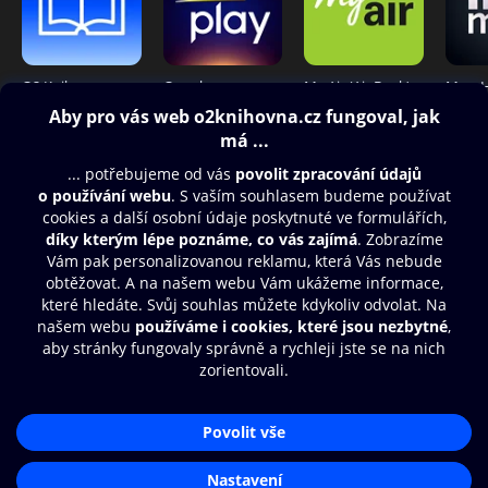
O2 Knihovna
Oneplay
My Air (Air Bank)
Obsah ke stažení
Moje O2 Knihovna
Další zábava
© O2 Czech Republic a.s.
Nákupní řád
Přístupnost
Aplikace O2 Knihovna
Zásady zpracování osobních údajů
Čti a poslouchej své e-knihy a
Cookies