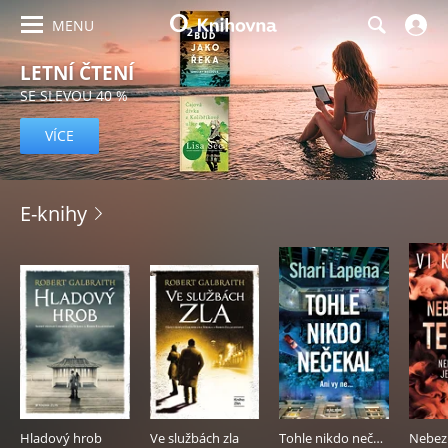
MENU
LETNÍ ČTENÍ
SE SLEVOU 40 %
VÍCE
O2
E-knihy
Knihovna
–
e-
knihy,
audioknihy
a
Hladový hrob
Ve službách zla
Tohle nikdo nečekal
e-