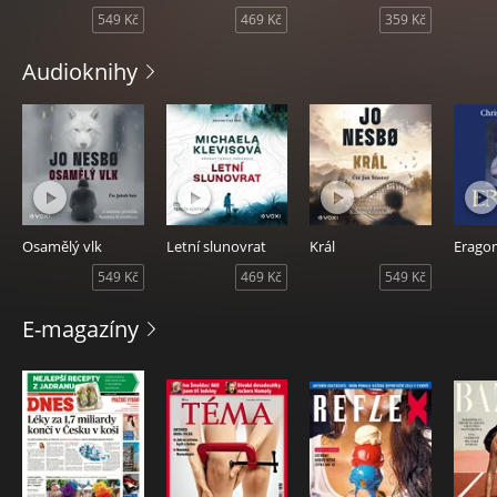
549 Kč
469 Kč
359 Kč
magazíny
kdykoliv
Audioknihy
a
kdekoliv
Osamělý vlk
Letní slunovrat
Král
Erago
549 Kč
469 Kč
549 Kč
E-magazíny