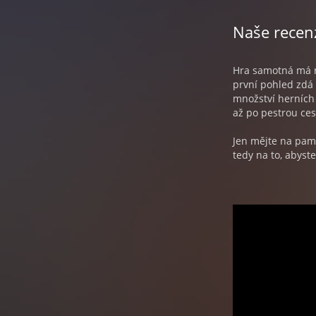
Naše recen
Hra samotná má ná
první pohled zdá 
množství herních
až po pestrou ces
Jen mějte na pamě
tedy na to, abyste