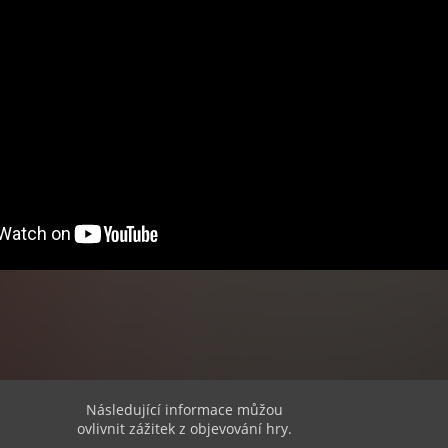
dost jednoduchý na hraní, při soubojích ve vesnicích nezapomeňte
ěšných nájezdech otevřít bednu, která vám dá zajímavé předměty.
Následující informace můžou
ovlivnit zážitek z objevování hry.
vat, hra nabízí několik režimů a odměny za správně splněnou misi