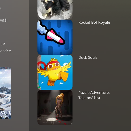
s
vaši
Rocket Bot Royale
 je
více
Duck Souls
otná
tkami,
d vás
Puzzle Adventure:
ali.
Tajemná hra
o