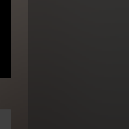
 po
 jsou