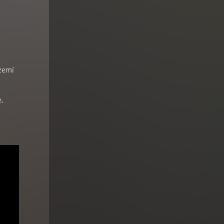
a
zemí
,