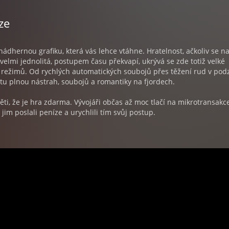
ze
dhernou grafiku, která vás lehce vtáhne. Hratelnost, ačkoliv se n
velmi jednolitá, postupem času překvapí, ukrývá se zde totiž velké
 režimů. Od rychlých automatických soubojů přes těžení rud v pod
tu plnou nástrah, soubojů a romantiky na fjordech.
ti, že je hra zdarma. Vývojáři občas až moc tlačí na mikrotransakce
 jim poslali peníze a urychlili tím svůj postup.