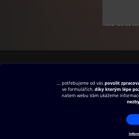
o to zajímavější.
Na hlavní stránc
nabízí tučnou odm
minimálně deset 
Obsah ke stažení
Moje O2 Knih
Uvítací melodie
Přihlásit se
Aplikace a hry
E-knihy
Dárkový poukaz
SMS/MMS Info
Audioknihy
Nápověda
Blog
E-magazíny
Napište nám
Nákupní řád
© O2 Czech Republic a.s.