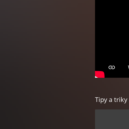
Tipy a triky
Hlavní příběh je 
každých dvou úsp
Nebojte se objevo