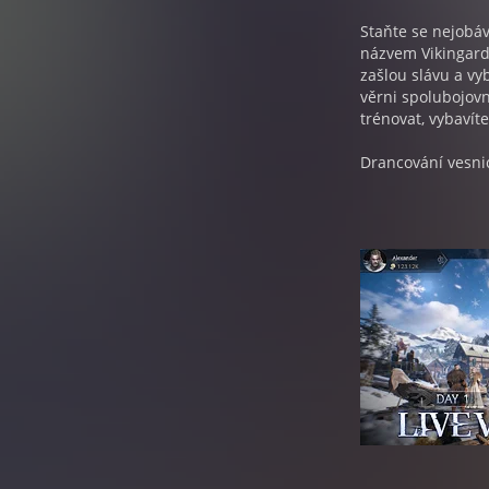
Staňte se nejobá
názvem Vikingard
zašlou slávu a v
věrni spolubojovn
trénovat, vybavít
Drancování vesnic
věnovat se i těžb
pořádně jíst a ta
válečníků.
Pokud se obáváte
nabízí několik mo
při drancování si
vyzve v aréně něk
abyste využili vš
Jak budete postup
porážce přidají k
navštěvovat a zís