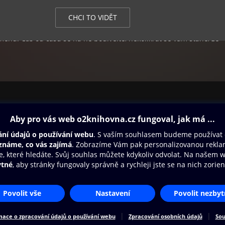
CHCI TO VIDĚT
e vašeho domova je hromada úkolů, které jsou snadné na splnění a
ěnu. Čas od času se na ně podívejte, několikrát se vám stane, že
úkolů už máte splněno.
ovna
Další zábava
Oneplay
Oneplay Originály
Sport
Přístupnost
Zásady zpracování osobních údajů
Cookies
Na