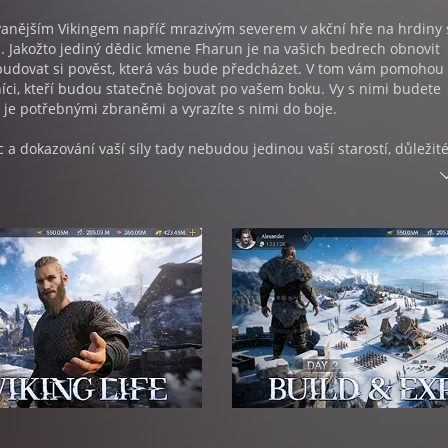
vanějším Vikingem napříč mrazivým severem v akční hře na hrdiny 
. Jakožto jediný dědic kmene Fharun je na vašich bedrech obnovit
ybudovat si pověst, která vás bude předcházet. V tom vám pomohou 
íci, kteří budou statečně bojovat po vašem boku. Vy s nimi budete
e je potřebnými zbraněmi a vyrazíte s nimi do boje.
 a dokazování vaší síly tady nebudou jedinou vaší starostí, důležité
ě a hospodářství. Každý správný válečník potřebuje pro nabrání síly
dy to platí dvojnásob, jelikož nakrmením se zvyšuje úroveň vašich
, že souboje a hlavní příběh bude až moc jednoduchý, tak hra sam
žností, jak se zabavit. Při objevování světa budete muset házet kos
 pak můžete vybrat, jestli se vydáte cestou boje, nebo lásky. A poku
do na souboj, tak budete muset přemýšlet nad správnou strategií,
echny dostupné možnosti a s přehledem vašeho protivníka převálcov
ovat příběhem, budou se vám odemykat další bojovníci, kteří se p
 vám. Na svých cestách budete potkávat i několik žen, které můžete
kat tak potomky.