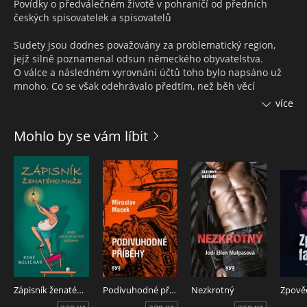
Povídky o předválečném životě v pohraničí od předních
českých spisovatelek a spisovatelů
Sudety jsou dodnes považovány za problematický region,
jejž silně poznamenal odsun německého obyvatelstva.
O válce a následném vyrovnání účtů toho bylo napsáno už
mnoho. Co se však odehrávalo předtím, než běh věcí
v pohraničí nenávratně vykolejil? Klukovská dobrodružství
více
čtenářů Mladého hlasatele, groteskní i osudové první lásky,
nezlomné sepětí s rodnou krajinou, ale i spalující nenávist
Mohlo by se vám líbit
živená šílenstvím… Jednotlivé příběhy na pozadí velkých
dějin zachycují spletité osudy obyvatel Sudet a vytvářejí
plastický obraz tehdejšího života v mnohonárodnostním
pohraničí.
Mezi autory deseti tematicky i stylově široce rozkročených
povídek nechybějí zvučná jména jako Kateřina Tučková,
Jaroslav Rudiš, Michaela Klevisová nebo Leoš Kyša.
Výpravnou knihu obohacují působivé ilustrace Jaromíra 99,
inspirované dobovými fotografiemi, a předmluva Michala
Stehlíka a Martina Gromana, autorů podcastu Přepište
Zápisník ženatého muže aneb Jak jsem se stal pařezem
Podivuhodné příběhy
Nezkrotný
Zpověď
dějiny.