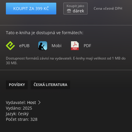
Koupit jako
KOUPIT ZA 399 KČ
Cena včetně DPH
dárek
Tato e-kniha je dostupná ve formátech:
ePUB
Mobi
PDF
Dostupnost formátů závisí na vydavateli. E-knihy mají velikost od 1 MB do
30 MB.
POVÍDKY
ČESKÁ LITERATURA
Vydavatel:
Host
Vydáno: 2025
Jazyk: český
Počet stran: 328