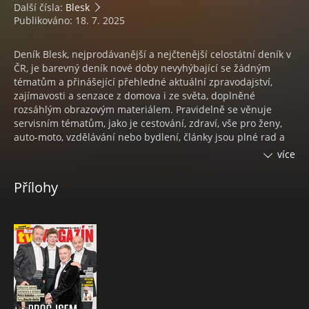
Další čísla:
Blesk
Publikováno: 18. 7. 2025
Deník Blesk, nejprodávanější a nejčtenější celostátní deník v
ČR, je barevný deník nové doby nevyhýbající se žádným
tématům a přinášející přehledné aktuální zpravodajství,
zajímavosti a senzace z domova i ze světa, doplněné
rozsáhlým obrazovým materiálem. Pravidelně se věnuje
servisním tématům, jako je cestování, zdraví, vše pro ženy,
auto-moto, vzdělávání nebo bydlení, články jsou plné rad a
doporučení. Sobotní příloha je souhrnem nejzajímavějších
více
událostí týdne ve společnosti. V pátek vychází se
suplementem Blesk magazín. Deník Blesk vychází v
Přílohy
regionálních mutacích Praha, Praha a střední Čechy, jižní
Čechy, východní Čechy, severní Čechy, západní Čechy, Brno a
okolí, jižní Morava a severní Morava. V neděli vychází jeho
magazínový sourozenec Nedělní BLESK.