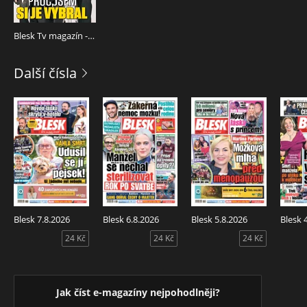
Blesk Tv magazín - 18.07.2025
Další čísla
Blesk 7.8.2026
Blesk 6.8.2026
Blesk 5.8.2026
Blesk 
24 Kč
24 Kč
24 Kč
Jak číst e-magazíny nejpohodlněji?