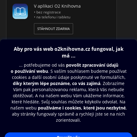
V aplikaci O2 Knihovna
• bez registrace
• na telefonu i tabletu
STÁHNOUT ZDARMA
Obsah ke stažení
Moje O2 Knihovna
Další zábava
© O2 Czech Republic a.s.
Nákupní řád
Přístupnost