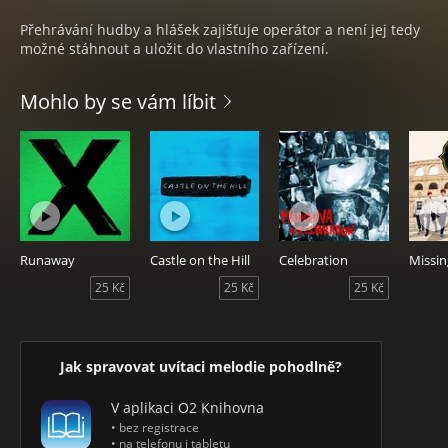
Přehrávání hudby a hlášek zajišťuje operátor a není jej tedy
možné stáhnout a uložit do vlastního zařízení.
Mohlo by se vám líbit
Runaway
Castle on the Hill
Celebration
Missin
25 Kč
25 Kč
25 Kč
Jak spravovat uvítaci melodie pohodlně?
V aplikaci O2 Knihovna
• bez registrace
• na telefonu i tabletu