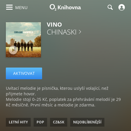
MENU
VINO
CHINASKI
AKTIVOVAT
Uvítací melodie je písnička, kterou uslyší volající, než
přijmete hovor.
Melodie stojí 0–25 Kč, poplatek za přehrávání melodií je 29
Kč měsíčně. První měsíc a melodie je zdarma.
LETNÍ HITY
POP
CZ&SK
NEJOBLÍBENĚJŠÍ