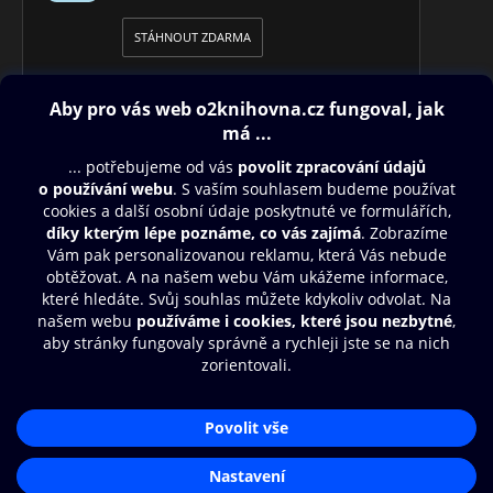
STÁHNOUT ZDARMA
Obsah ke stažení
Moje O2 Knihovna
Další zábava
© O2 Czech Republic a.s.
Nákupní řád
Přístupnost
Aplikace O2 Knihovna
Zásady zpracování osobních údajů
Čti a poslouchej své e-knihy a
Cookies