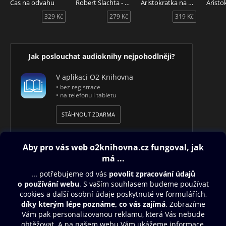
Čas na odvahu
Robert Šlachta - Třicet let pod přísahou
Aristokratka na smrtelné pohovce
představení. V roce 2016 založila hojně navštěvovaný
329 Kč
279 Kč
319 Kč
blog Kecy, kecy, kecičky. Rok na to vyšla stejnojmenná kniha a
Karin se stala úspěšnou spisovatelkou. V roce 2018 potěšila
čtenáře bestsellerovým románem Za sny, po kterém
následovala neméně úspěšná kniha Hvězdy na cestě. V roce
Jak poslouchat audioknihy nejpohodlněji?
2022 vydala román Tsunami, který ve stejném roce získal
v anketě Bestseller roku Cenu čtenářů.
V aplikaci O2 Knihovna
• bez registrace
Audiokniha Čarodějky, autorka Karin Krajčo Babinská, čte
• na telefonu i tabletu
Richard Krajčo.
STÁHNOUT ZDARMA
Obsah ke stažení
Moje O2 Knihovna
Další zábava