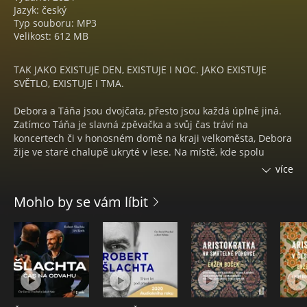
Jazyk: český
Typ souboru: MP3
Velikost: 612 MB
TAK JAKO EXISTUJE DEN, EXISTUJE I NOC. JAKO EXISTUJE
SVĚTLO, EXISTUJE I TMA.
Debora a Táňa jsou dvojčata, přesto jsou každá úplně jiná.
Zatímco Táňa je slavná zpěvačka a svůj čas tráví na
koncertech či v honosném domě na kraji velkoměsta, Debora
žije ve staré chalupě ukryté v lese. Na místě, kde spolu
sestry vyrostly a kde ženy jejich rodu – léčitelky i čarodějky –
více
žijí už po šest generací. Tragédie, při níž Debora málem
přijde o život, je přinutí postavit se temné minulosti i svým
Mohlo by se vám líbit
vlastním stínům. Protože tak jako existuje den, existuje i noc.
Jako existuje světlo, existuje i tma.
KARIN KRAJČO BABINSKÁ
Karin Krajčo Babinská vystudovala obor filmová a televizní
režie na FAMU. Po škole se řadu let živila vytvářením
reklamních spotů, později natočila dva celovečerní filmy,
seriál, několik hudebních videoklipů a režírovala i divadelní