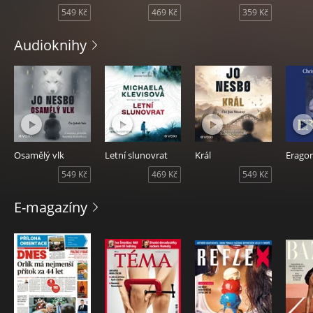
549 Kč
469 Kč
359 Kč
magazíny
kdykoliv
Audioknihy
a
kdekoliv
Osamělý vlk
Letní slunovrat
Král
Erago
549 Kč
469 Kč
549 Kč
E-magazíny