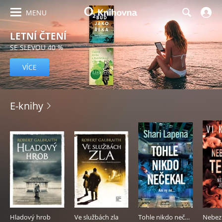
MENU
LETNÍ ČTENÍ
SE SLEVOU 40 %
VÍCE
O2
E-knihy
Knihovna
–
e-
knihy,
audioknihy
a
Hladový hrob
Ve službách zla
Tohle nikdo nečekal
e-