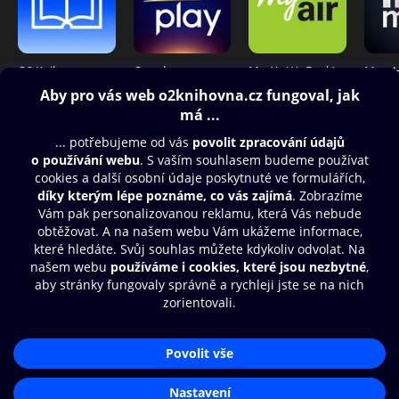
O2 Knihovna
Oneplay
My Air (Air Bank)
Obsah ke stažení
Moje O2 Knihovna
Další zábava
© O2 Czech Republic a.s.
Nákupní řád
Přístupnost
Aplikace O2 Knihovna
Zásady zpracování osobních údajů
Čti a poslouchej své e-knihy a
Cookies