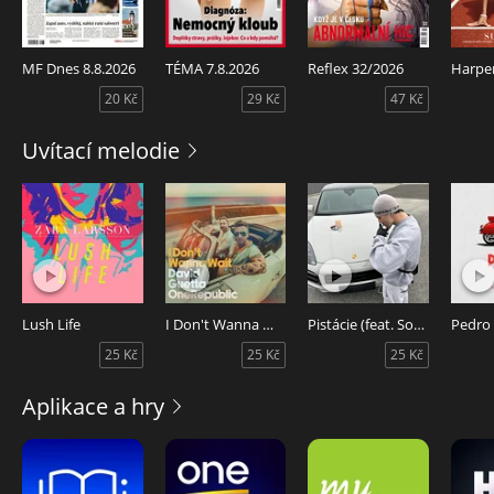
MF Dnes 8.8.2026
TÉMA 7.8.2026
Reflex 32/2026
20 Kč
29 Kč
47 Kč
Uvítací melodie
Lush Life
I Don't Wanna Wait
Pistácie (feat. Sofian Medjmedj)
Pedro
25 Kč
25 Kč
25 Kč
Aplikace a hry