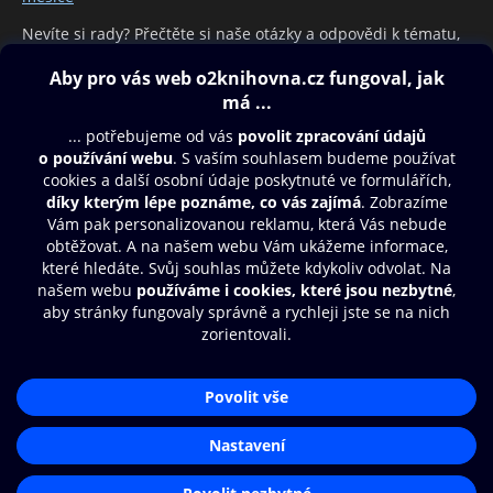
Nevíte si rady? Přečtěte si naše otázky a odpovědi k tématu,
který Vás zajímá.
Obsah ke stažení
Moje O2 Knihovna
Další zábava
© O2 Czech Republic a.s.
Nákupní řád
Přístupnost
Aplikace O2 Knihovna
Zásady zpracování osobních údajů
Čti a poslouchej své e-knihy a
Cookies
audioknihy rychleji a pohodlněji.
Nastavení cookies