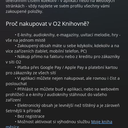
telefonním číslem kdekoliv - v aplikaci nebo na webových
stránkách - vždy najdete ve svém profilu všechny vámi
zakoupené položky.
Proč nakupovat v O2 Knihovně?
• E-knihy, audioknihy, e-magazíny, uvítací melodie, hry -
vše na jednom místě
• Zakoupený obsah máte u sebe kdykoliv, kdekoliv a na
více zařízeních (tablet, mobilní telefon, PC)
• Nákup přímo na fakturu nebo z kreditu pro zákazníky
v síti O2
• Platba přes Google Pay / Apple Pay a platební kartou
pro zákazníky ze všech sítí
• V aplikaci můžete nejen nakupovat, ale rovnou i číst a
poslouchat
• Přihlásit se můžete buď v aplikaci, nebo na webovém
prohlížeči a e-knihy / audioknihy stáhnout do vašeho
zařízení
• Elektronický obsah je levnější než tištěný a je zároveň
šetrnější k přírodě
• Bez registrace
• Možnost aktivovat si výhodnou službu
Moje kniha
měsíce