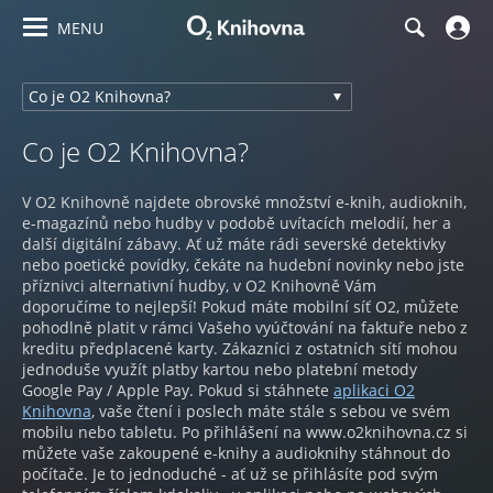
MENU
Co je O2 Knihovna?
V O2 Knihovně najdete obrovské množství e-knih, audioknih,
e-magazínů nebo hudby v podobě uvítacích melodií, her a
další digitální zábavy. Ať už máte rádi severské detektivky
nebo poetické povídky, čekáte na hudební novinky nebo jste
příznivci alternativní hudby, v O2 Knihovně Vám
doporučíme to nejlepší! Pokud máte mobilní síť O2, můžete
pohodlně platit v rámci Vašeho vyúčtování na faktuře nebo z
kreditu předplacené karty. Zákazníci z ostatních sítí mohou
jednoduše využít platby kartou nebo platební metody
Google Pay / Apple Pay. Pokud si stáhnete
aplikaci O2
Knihovna
, vaše čtení i poslech máte stále s sebou ve svém
mobilu nebo tabletu. Po přihlášení na www.o2knihovna.cz si
můžete vaše zakoupené e-knihy a audioknihy stáhnout do
počítače. Je to jednoduché - ať už se přihlásíte pod svým