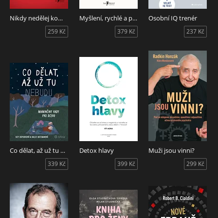
Nikdy nedělej kompromis
Myšlení, rychlé a pomalé
Osobní IQ trenér
259 Kč
379 Kč
237 Kč
Co dělat, až už tu nebudu
Detox hlavy
Muži jsou vinni?
339 Kč
399 Kč
299 Kč