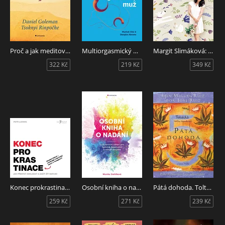
Proč a jak meditovat
Multiorgasmický muž
Margit Slimáková: Osobní receptář pro zdraví a pohodu
322 Kč
219 Kč
349 Kč
Konec prokrastinace
Osobní kniha o nadání
Pátá dohoda. Toltécká kniha moudrosti
259 Kč
271 Kč
239 Kč