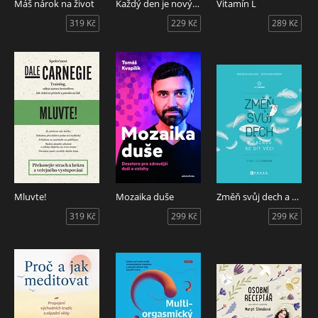
Máš nárok na život
Každý den je nový začátek
Vitamín L
319 Kč
229 Kč
289 Kč
Mluvte!
Mozaika duše
Změň svůj dech a začnou se dít věci
319 Kč
299 Kč
299 Kč