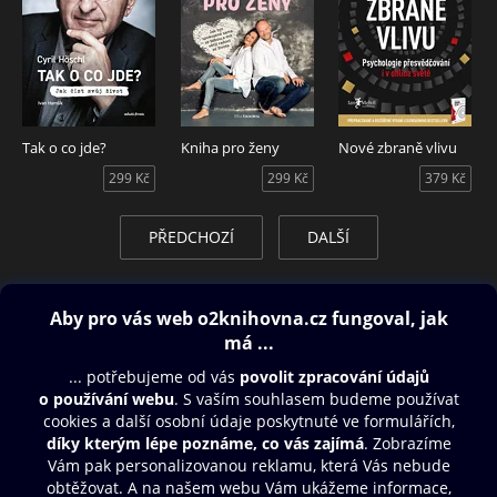
Tak o co jde?
Kniha pro ženy
Nové zbraně vlivu
299 Kč
299 Kč
379 Kč
PŘEDCHOZÍ
DALŠÍ
Obsah ke stažení
Moje O2 Knihovna
Další zábava