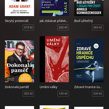
Skrytý potenciál
Jak získávat přátele a působit na lidi
Buď užitečný
319 Kč
260 Kč
369 Kč
Dokonalá paměť
Umění války
Zdravé hranice úspěchu
305 Kč
199 Kč
339 Kč