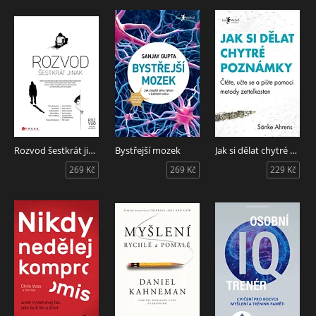
Rozvod šestkrát jinak
Bystřejší mozek
Jak si dělat chytré poznámky
269 Kč
269 Kč
229 Kč