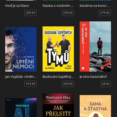
Hoď je za hlavu
Nauka o osobním úspěchu
Kavárna na konci světa
299 Kč
239 Kč
279 Kč
Jan Vojáček: Umění nemoci
Budování úspěšných týmů
Je víra iracionální?
319 Kč
349 Kč
28 Kč