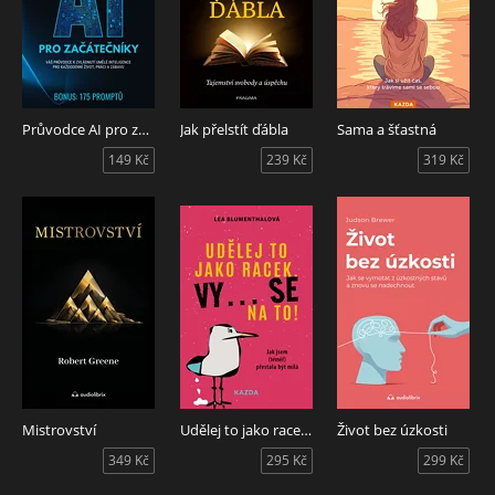
Průvodce AI pro začátečníky + BONUS: 175 promptů
Jak přelstít ďábla
Sama a šťastná
149 Kč
239 Kč
319 Kč
Mistrovství
Udělej to jako racek. Vy... se na to!
Život bez úzkosti
349 Kč
295 Kč
299 Kč