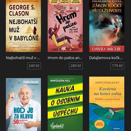
Nejbohatší muž v Babylóně
Hrom do palice aneb Jak najít svůj život
Dalajlamova kočka - Zákon kočičí přitažlivosti
249 Kč
289 Kč
179 Kč