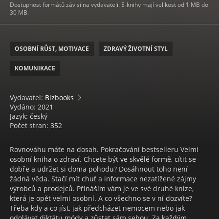
Dostupnost formátů závisí na vydavateli. E-knihy mají velikost od 1 MB do
30 MB.
OSOBNÍ RŮST, MOTIVACE
ZDRAVÝ ŽIVOTNÍ STYL
KOMUNIKACE
Vydavatel:
Bizbooks
Vydáno: 2021
Jazyk: český
Počet stran: 352
Rovnováhu máte na dosah. Pokračování bestselleru Velmi
osobní kniha o zdraví. Chcete být ve skvělé formě, cítit se
dobře a udržet si doma pohodu? Dosáhnout toho není
žádná věda. Stačí mít chuť a informace nezatížené zájmy
výrobců a prodejců. Přináším vám je ve své druhé knize,
která je opět velmi osobní. A co všechno se v ní dozvíte?
Třeba kdy a co jíst, jak předcházet nemocem nebo jak
odolávat diktátu módy a zůstat sám sebou. Za každým