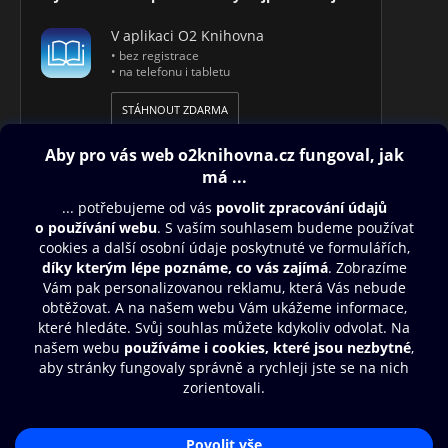
V aplikaci O2 Knihovna
• bez registrace
• na telefonu i tabletu
STÁHNOUT ZDARMA
Obsah ke stažení
Moje O2 Knihovna
Další zábava
© O2 Czech Republic a.s.
Nákupní řád