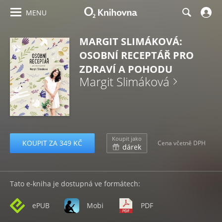
MENU
MARGIT SLIMÁKOVÁ:
OSOBNÍ RECEPTÁŘ PRO
ZDRAVÍ A POHODU
Margit Slimáková
Koupit jako
KOUPIT ZA 349 KČ
Cena včetně DPH
dárek
Tato e-kniha je dostupná ve formátech:
ePUB
Mobi
PDF