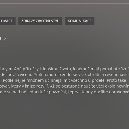
OTIVACE
ZDRAVÝ ŽIVOTNÍ STYL
KOMUNIKACE
a
chny možné příručky k lepšímu životu, k němuž mají pomáhat různ
 dechová cvičení. Proti tomuto trendu se však obrátil a řešení našel
 Podle něj je mnohem účinnější mít všechno u prdele. Proto také
otvar, který v knize rozvíjí. Až se postupně naučíte věci okolo nevní
ete se nad ně jednoduše povznést, teprve tehdy docílíte opravdov