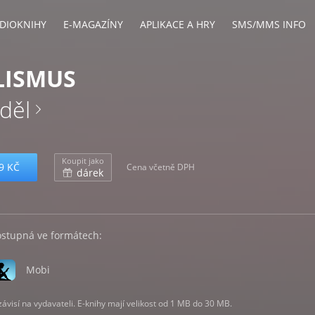
DIOKNIHY
E-MAGAZÍNY
APLIKACE A HRY
SMS/MMS INFO
LISMUS
děl
Koupit jako
9 KČ
Cena včetně DPH
dárek
ostupná ve formátech:
Mobi
visí na vydavateli. E-knihy mají velikost od 1 MB do 30 MB.