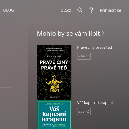
BLOG
O2.cz
Přihlásit se
Mohlo by se vám líbit
Pravé činy právě teď
244 Kč
Váš kapesní terapeut
280 Kč