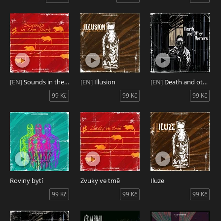
[EN]
Sounds in the Dark
[EN]
Illusion
[EN]
Death and other Horrors
99 Kč
99 Kč
99 Kč
Roviny bytí
Zvuky ve tmě
Iluze
99 Kč
99 Kč
99 Kč