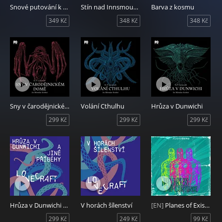
Snové putování k neznámému Kadathu
Stín nad Innsmouthem
Barva z kosmu
349 Kč
348 Kč
348 Kč
Sny v čarodějnickém domě
Volání Cthulhu
Hrůza v Dunwichi
299 Kč
299 Kč
299 Kč
Hrůza v Dunwichi a jiné příběhy
V horách šílenství
[EN]
Planes of Existence
299 Kč
249 Kč
99 Kč