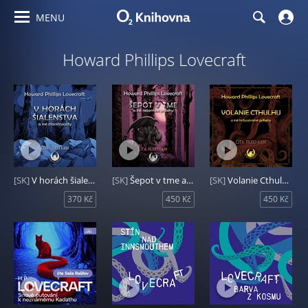
MENU
Howard Phillips Lovecraft
[SK]
V horách šialenstva a iné monštruozity
[SK]
Šepot v tme a iné nezemské príbehy
[SK]
Volanie Cthulhu a iné hrôzostrašné príbehy
370 Kč
450 Kč
450 Kč