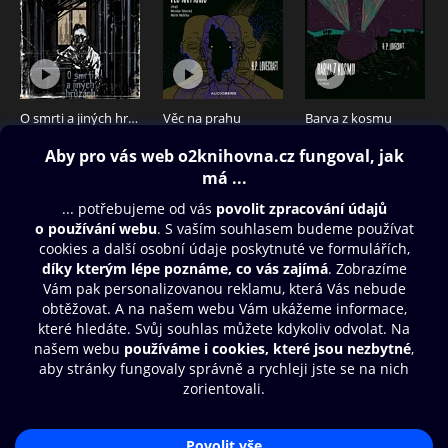
O smrti a jiných hrůzách
Věc na prahu
Barva z kosmu
99 Kč
199 Kč
199 Kč
Obsah ke stažení
Moje O2 Knihovna
Další zábava
© O2 Czech Republic a.s.
Nákupní řád
Přístupnost