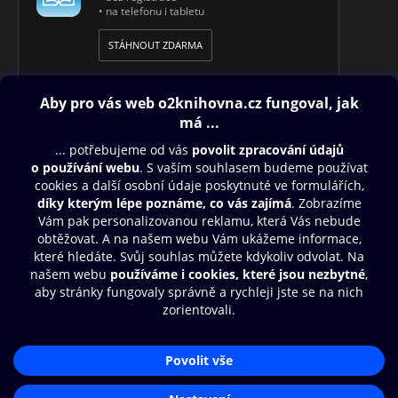
• na telefonu i tabletu
STÁHNOUT ZDARMA
Obsah ke stažení
Moje O2 Knihovna
Další zábava
© O2 Czech Republic a.s.
Nákupní řád
Přístupnost
Aplikace O2 Knihovna
Zásady zpracování osobních údajů