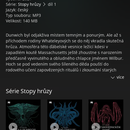
Série:
Stopy hrůzy
díl 1
Jazyk: český
Typ souboru: MP3
Velikost: 140 MB
Dunwich byl odjakživa místem temným a ponurým. Ale až s
příchodem rodiny Whateleyových se do něj vkradla skutečná
hrůza. Atmosféra této ďábelské vesnice ležící kdesi v
zapadlém koutě Massachusetts ještě zhoustne s narozením
předčasně vyvinutého a obludného chlapce jménem Wilbur.
Hoch se pod vedením svého šíleného děda pouští do
rodového učení zapovězených rituálů i zkoumání starých
svitků ze zakázané knihy Nekronomikonu a svými činy udává
více
do pohybu děsivé události vrcholící onoho léta roku 1928,
které později vešlo do dějin jako Hrůza v Dunwichi.
Série Stopy hrůzy
Planet Dark uvádí první knihu z hororového cyklu nazvaného
STOPY HRŮZY. Sérii plnou hrůzy a napětí otevírá dílo
zakladatele moderního hororu a jednoho z nejvlivnějších
spisovatelů vůbec, Howarda Phillipse Lovecrafta a jeho
novelou HRŮZA V DUNWICHI, která obecně platí za jedno z
nejděsivějších děl hororové literatury. Pro Planet Dark