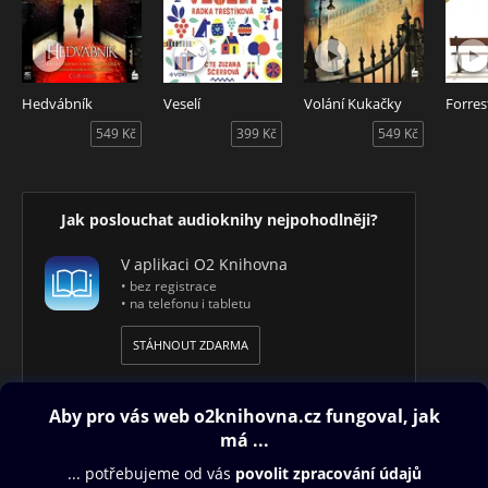
Hedvábník
Veselí
Volání Kukačky
Forre
549 Kč
399 Kč
549 Kč
Jak poslouchat audioknihy nejpohodlněji?
V aplikaci O2 Knihovna
• bez registrace
• na telefonu i tabletu
STÁHNOUT ZDARMA
Obsah ke stažení