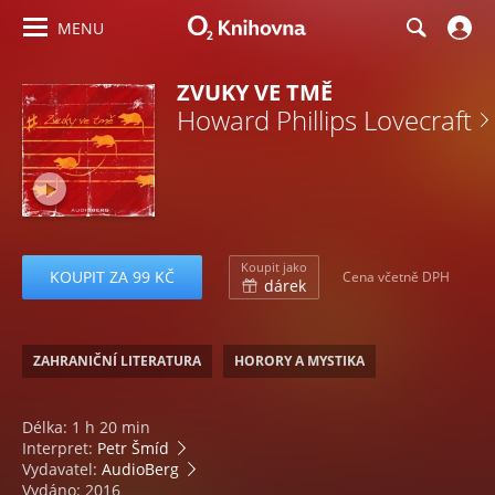
MENU
ZVUKY VE TMĚ
Howard Phillips Lovecraft
Koupit jako
KOUPIT ZA 99 KČ
Cena včetně DPH
dárek
ZAHRANIČNÍ LITERATURA
HORORY A MYSTIKA
Délka: 1 h 20 min
Interpret:
Petr Šmíd
Vydavatel:
AudioBerg
Vydáno: 2016