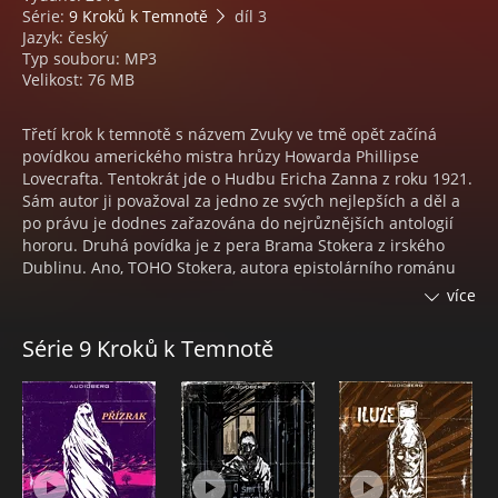
Série:
9 Kroků k Temnotě
díl 3
Jazyk: český
Typ souboru: MP3
Velikost: 76 MB
Třetí krok k temnotě s názvem Zvuky ve tmě opět začíná
povídkou amerického mistra hrůzy Howarda Phillipse
Lovecrafta. Tentokrát jde o Hudbu Ericha Zanna z roku 1921.
Sám autor ji považoval za jedno ze svých nejlepších a děl a
po právu je dodnes zařazována do nejrůznějších antologií
hororu. Druhá povídka je z pera Brama Stokera z irského
Dublinu. Ano, TOHO Stokera, autora epistolárního románu
Drákula – vůbec prvního zpracování upírské legendy v
více
literární, románové tvorbě. Jeho povídka Soudcův dům z
roku 1914 vyniká především hutnou atmosférou strachu.
Série 9 Kroků k Temnotě
Obě povídky čte Petr Šmíd a podkresluje je hudba Marka
Mrkvičky.
Obsah:
1. Hudba Ericha Zanna
2. Soudcův dům