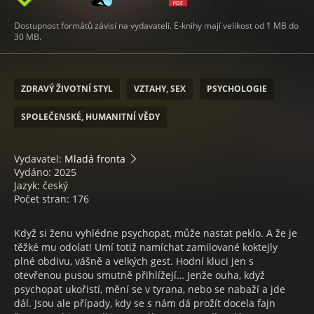
Dostupnost formátů závisí na vydavateli. E-knihy mají velikost od 1 MB do
30 MB.
ZDRAVÝ ŽIVOTNÍ STYL
VZTAHY, SEX
PSYCHOLOGIE
SPOLEČENSKÉ, HUMANITNÍ VĚDY
Vydavatel:
Mladá fronta
Vydáno: 2025
Jazyk: český
Počet stran: 176
Když si ženu vyhlédne psychopat, může nastat peklo. A že je
těžké mu odolat! Umí totiž namíchat zamilované koktejly
plné obdivu, vášně a velkých gest. Hodní kluci jen s
otevřenou pusou smutně přihlížejí… Jenže ouha, když
psychopat ukořistí, mění se v tyrana, nebo se nabaží a jde
dál. Jsou ale případy, kdy se s nám dá prožít docela fajn