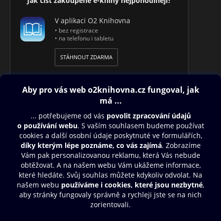
Jak číst zakoupené e-knihy nejpohodlněji?
V aplikaci O2 Knihovna
• bez registrace
• na telefonu i tabletu
STÁHNOUT ZDARMA
Obsah ke stažení
Moje O2 Knihovna
Další zábava
© O2 Czech Republic a.s.
Nákupní řád