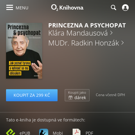
MENU
PRINCEZNA A PSYCHOPAT
Klára Mandausová
MUDr. Radkin Honzák
Koupit jako
KOUPIT ZA 299 KČ
Cena včetně DPH
dárek
Tato e-kniha je dostupná ve formátech:
ePUB
Mobi
PDF