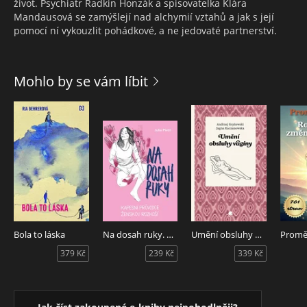
život. Psychiatr Radkin Honzák a spisovatelka Klára
Mandausová se zamýšlejí nad alchymií vztahů a jak s její
pomocí ní vykouzlit pohádkové, a ne jedovaté partnerství.
Mohlo by se vám líbit
Bola to láska
Na dosah ruky. Kapesní průvodce ženskou rozkoší
Umění obsluhy vagíny
Promě
379 Kč
239 Kč
339 Kč