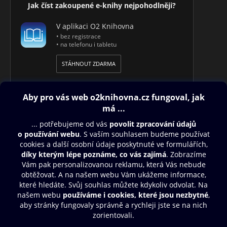
Jak číst zakoupené e-knihy nejpohodlněji?
V aplikaci O2 Knihovna
• bez registrace
• na telefonu i tabletu
STÁHNOUT ZDARMA
Obsah ke stažení
Moje O2 Knihovna
Další zábava
© O2 Czech Republic a.s.