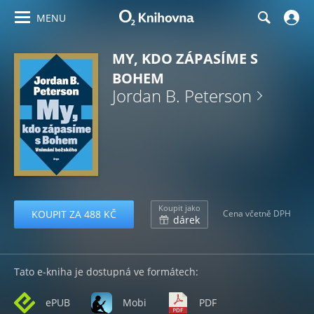
MENU
MY, KDO ZÁPASÍME S
BOHEM
Jordan B. Peterson
Koupit jako
KOUPIT ZA 488 KČ
Cena včetně DPH
dárek
Tato e-kniha je dostupná ve formátech:
ePUB
Mobi
PDF