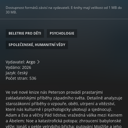
Dostupnost formátů závisí na vydavateli. E-knihy mají velikost od 1 MB do
30 MB.
BELETRIE PRO DĚTI
PSYCHOLOGIE
SPOLEČENSKÉ, HUMANITNÍ VĚDY
Vydavatel:
Argo
Vydáno: 2026
Jazyk: český
Počet stran: 536
Ve své nové knize nás Peterson provádí prastarými
zakladatelskými příběhy západního světa. Detailně analyzuje
starozákonní příběhy o vzpouře, oběti, utrpení a vítězství,
které nás kulturně i psychologicky ukotvují a sjednocují.
Adam a Eva a věčný Pád lidstva; vražedná válka mezi Kainem
a Ábelem; Noe a katastrofická potopa; zhroucení babylonské
věže; Jonáš v pekle velrybího břicha; putování Mojžíše a jeho