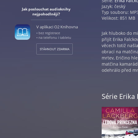
Série:
Erika Falck
Jazyk: český
Jak poslouchat audioknihy
Typ souboru: MP
nejpohodlněji?
Velikost: 851 MB
V aplikaci O2 Knihovna
Jak hluboko do mi
• bez registrace
• na telefonu i tabletu
přijít Erika Falc
věcech totiž našl
STÁHNOUT ZDARMA
obrací na matčina
mrtev, Eričino hl
matčina kamarádka
odehrálo před mno
dozví? Camilla L
války a čtenářům 
zapomněli... Elsyi
Série Erika
Hedströmovi.
Camilla Läckberg 
nejprodávanějšíc
skandinávských be
získala řadu oceně
spisovatelce Eric