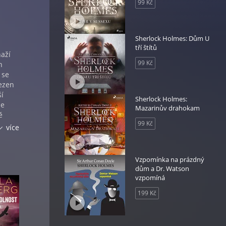
99 Kč
Sherlock Holmes: Dům U
tří štítů
naží
99 Kč
h
 se
lezen
ší
Sherlock Holmes:
se
Mazarinův drahokam
ě
99 Kč
vé
více
 rádi
Vzpomínka na prázdný
dům a Dr. Watson
vzpomíná
199 Kč
,