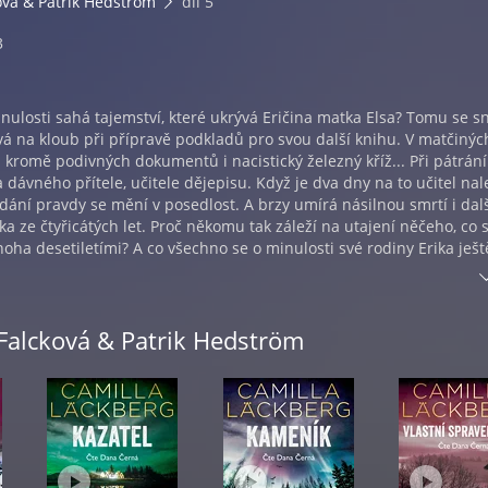
ová & Patrik Hedström
díl 5
3
nulosti sahá tajemství, které ukrývá Eričina matka Elsa? Tomu se s
ková na kloub při přípravě podkladů pro svou další knihu. V matčinýc
a kromě podivných dokumentů i nacistický železný kříž... Při pátrání
 dávného přítele, učitele dějepisu. Když je dva dny na to učitel na
edání pravdy se mění v posedlost. A brzy umírá násilnou smrtí i dal
 ze čtyřicátých let. Proč někomu tak záleží na utajení něčeho, co 
ha desetiletími? A co všechno se o minulosti své rodiny Erika ješt
äckberg se v tomto detektivním románu noří až do časů druhé světo
tak odhaluje ponurou historii Švédska. Historii, na kterou by mnozí
no tajemství je pátou knihou ze série o Erice Falckové a Patriku
 Falcková & Patrik Hedström
(1974), přezdívaná královnou severské krimi, je jednou z
h švédských spisovatelek. Dlouhodobě okupuje přední příčky
stsellerů a za své knihy, které byly přeloženy do více než 40 jazyků
ní. Jejím nejslavnějším dílem je desetidílná detektivní série o
e Falckové a detektivovi Patriku Hedströmovi.