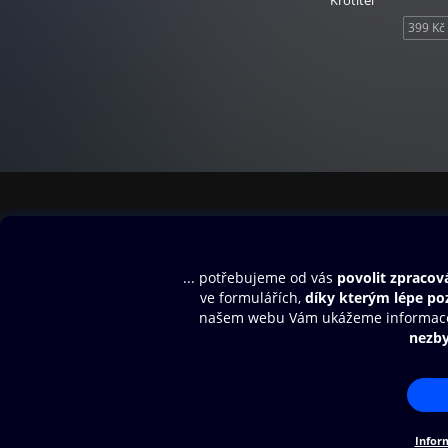
Krotitel
399 Kč
Obsah ke stažení
Moje O2 Knih
Uvítací melodie
Přihlásit se
Aplikace a hry
E-knihy
Dárkový poukaz
SMS/MMS Info
Audioknihy
Nápověda
Blog
E-magazíny
Napište nám
Nákupní řád
© O2 Czech Republic a.s.