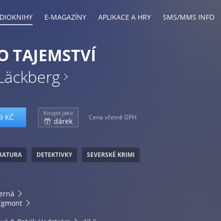
DIOKNIHY
E-MAGAZÍNY
APLIKACE A HRY
SMS/MMS INFO
O TAJEMSTVÍ
 Läckberg
Koupit jako
9 KČ
Cena včetně DPH
dárek
ERATURA
DETEKTIVKY
SEVERSKÉ KRIMI
erná
Egmont