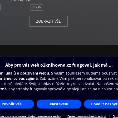
Čarodějnice
349 Kč
ZOBRAZIT VŠE
ovna
Další zábava
Oneplay
Oneplay Originály
Sport
Přístupnost
Zásady zpracování osobních údajů
Cookies
Na