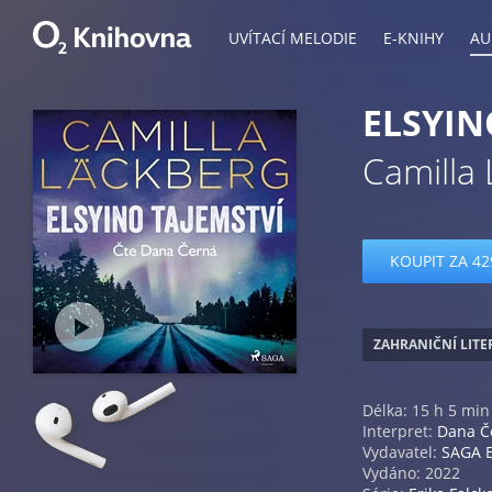
UVÍTACÍ MELODIE
E-KNIHY
AU
ELSYIN
Camilla
KOUPIT ZA 42
ZAHRANIČNÍ LIT
Délka: 15 h 5 min
Interpret:
Dana Č
Vydavatel:
SAGA 
Vydáno: 2022