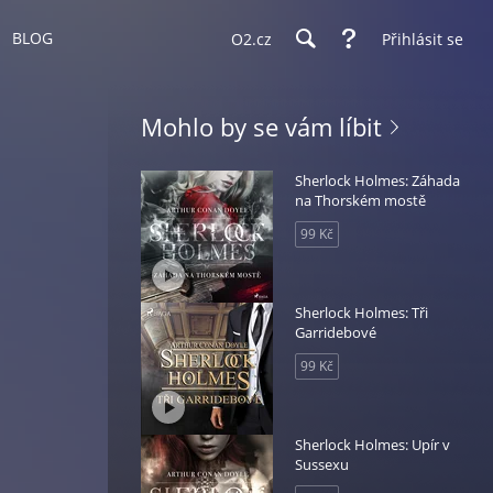
BLOG
O2.cz
Přihlásit se
Mohlo by se vám líbit
Sherlock Holmes: Záhada
na Thorském mostě
99 Kč
Sherlock Holmes: Tři
Garridebové
99 Kč
Sherlock Holmes: Upír v
Sussexu