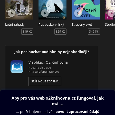
Letní záhady
Pes baskervillský
Ztracený svět
319 Kč
329 Kč
349 Kč
Jak poslouchat audioknihy nejpohodlněji?
V aplikaci O2 Knihovna
• bez registrace
• na telefonu i tabletu
STÁHNOUT ZDARMA
Obsah ke stažení