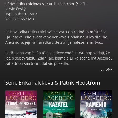
Série:
Erika Falcková & Patrik Hedström
díl 1
Jazyk: český
Typ souboru: MP3
Velikost: 652 MB
Spisovatelka Erika Falcková se vrací do rodného městečka
Fjällbacka. Klid švédského venkova si však neužívá dlouho.
Alexandra, její kamarádka z dětství, je nalezena mrtvá...
Podřezaná zápěstí a tělo v ledové vodě zprvu napovídají, že
jde o sebevraždu. Zdání ale klame a Erika začne být Alexinou
záhadnou smrtí čím dál víc posedlá.
více
Patrik Hedström je místní detektiv a také Eričin dávný
kamarád. I jemu je Alexina smrt podezřelá, a tak se spolu s
Série Erika Falcková & Patrik Hedström
Erikou vydávají na cestu, která je přivede na stopu dávných
tajemství. Neměla by ale některá tajemství zůstat raději
navždy zapomenuta?
Camilla Läckberg (1974), přezdívaná královnou severské
krimi, je jednou z nejprodávanějších švédských spisovatelek.
Dlouhodobě okupuje přední příčky skandinávských