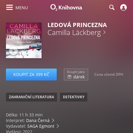
MENU
LEDOVÁ PRINCEZNA
Camilla Läckberg
Koupit jako
KOUPIT ZA 399 KČ
Cena včetně DPH
dárek
ZAHRANIČNÍ LITERATURA
DETEKTIVKY
Délka: 11 h 33 min
Interpret:
Dana Černá
Vydavatel:
SAGA Egmont
Vydáno: 2022