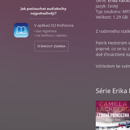
Série:
Erika Falck
Jazyk: český
Jak poslouchat audioknihy
Typ souboru: MP
nejpohodlněji?
Velikost: 1.29 GB
V aplikaci O2 Knihovna
Z rodinného statk
• bez registrace
• na telefonu i tabletu
Patrik Hedström s
STÁHNOUT ZDARMA
poprvé, co se tu z
dvě třináctileté 
Vzhledem ke svému
ústraní a druhá s
Erika Falcková se
Série Erika
někteří obyvatelé
stará tajemství a 
neobejde bez nás
Čarodějnice je de
Camilla Läckberg 
nejprodávanějšíc