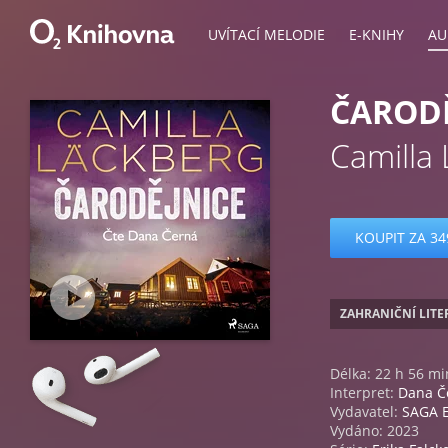
UVÍTACÍ MELODIE
E-KNIHY
AU
ČARODĚ
Camilla
KOUPIT ZA 34
ZAHRANIČNÍ LIT
Délka: 22 h 56 mi
Interpret:
Dana Č
Vydavatel:
SAGA 
Vydáno: 2023