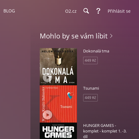
BLOG
O2.cz
Přihlásit se
Mohlo by se vám líbit
Dokonalá tma
449 Kč
Tsunami
449 Kč
HUNGER GAMES -
komplet - komplet 1. -3.
díl