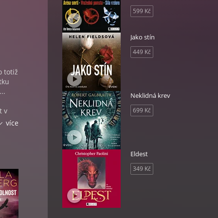
599 Kč
Jako stín
449 Kč
 totiž
tku
..
Neklidná krev
t v
699 Kč
více
it
Eldest
rý se
349 Kč