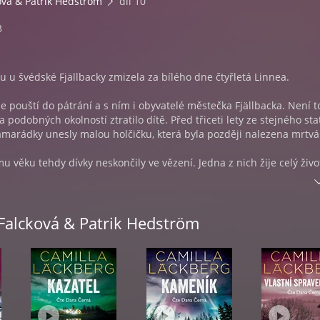
ová & Patrik Hedström
díl 10
3
u u švédské Fjällbacky zmizela za bílého dne čtyřletá Linnea.
e pouští do pátrání a s ním i obyvatelé městečka Fjällbacka. Není to
a podobných okolností ztratilo dítě. Před třiceti lety ze stejného sta
kamarádky unesly malou holčičku, která byla později nalezena mrtvá.
 věku tehdy dívky neskončily ve vězení. Jedna z nich žije celý živo
e po mnoha letech od tragédie do Fjällbacky vrací.
 nemůže ubránit pocitu, že jsou oba případy propojeny víc, než jsou
 Falcková & Patrik Hedström
 městečka ochotni přiznat. Jak je u Eriky zvykem, je odhodlaná odhal
přijít celé záhadě na kloub. Fjällbacku čeká hon na čarodějnice, kte
ledků.
sátou knihou ze série o Erice Falckové a Patriku Hedströmovi.
(1974), přezdívaná královnou severské krimi, je jednou z
h švédských spisovatelek. Dlouhodobě okupuje přední příčky