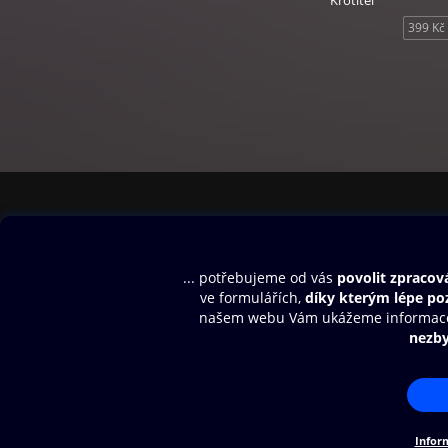
Krotitel
399 Kč
Obsah ke stažení
Moje O2 Knih
Uvítací melodie
Přihlásit se
Aplikace a hry
E-knihy
Dárkový poukaz
SMS/MMS Info
Audioknihy
Nápověda
Blog
E-magazíny
Napište nám
Nákupní řád
© O2 Czech Republic a.s.