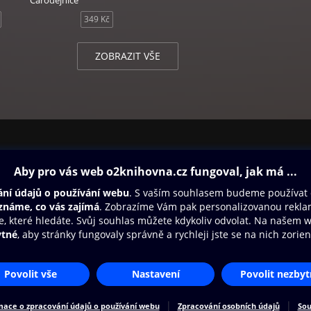
Čarodějnice
349 Kč
ZOBRAZIT VŠE
ovna
Další zábava
Oneplay
Oneplay Originály
Sport
Přístupnost
Zásady zpracování osobních údajů
Cookies
Na