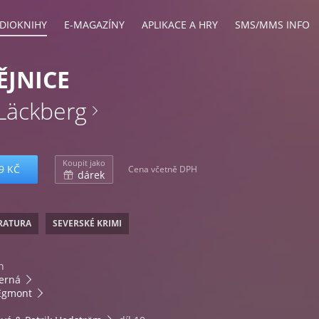
DIOKNIHY
E-MAGAZÍNY
APLIKACE A HRY
SMS/MMS INFO
JNICE
 Läckberg
Koupit jako
9 KČ
Cena včetně DPH
dárek
ERATURA
SEVERSKÉ KRIMI
n
erná
Egmont