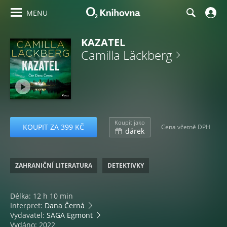
MENU
KAZATEL
Camilla Läckberg
Koupit jako
KOUPIT ZA 399 KČ
Cena včetně DPH
dárek
ZAHRANIČNÍ LITERATURA
DETEKTIVKY
Délka: 12 h 10 min
Interpret:
Dana Černá
Vydavatel:
SAGA Egmont
Vydáno: 2022