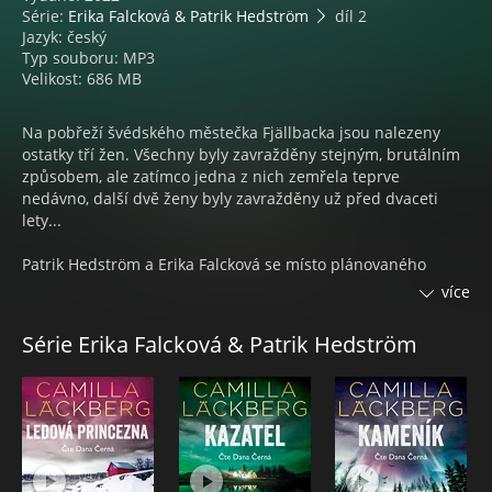
Série:
Erika Falcková & Patrik Hedström
díl 2
Jazyk: český
Typ souboru: MP3
Velikost: 686 MB
Na pobřeží švédského městečka Fjällbacka jsou nalezeny
ostatky tří žen. Všechny byly zavražděny stejným, brutálním
způsobem, ale zatímco jedna z nich zemřela teprve
nedávno, další dvě ženy byly zavražděny už před dvaceti
lety...
Patrik Hedström a Erika Falcková se místo plánovaného
odpočinkového týdne vrhají do pátrání po souvislostech
více
mezi oběma zločiny. Když se v nedalekém kempu ztratí
sedmnáctiletá dívka, stává se z pátrání neúprosná hra o čas.
Série Erika Falcková & Patrik Hedström
Život mladé dívky je zcela očividně v ohrožení. Ale původní
podezřelý z dvacet let starých únosů spáchal před lety
sebevraždu. Snaží se snad někdo napodobit jeho zločin?
Kazatel je druhou knihou ze série o Erice Falckové a Patriku
Hedströmovi.