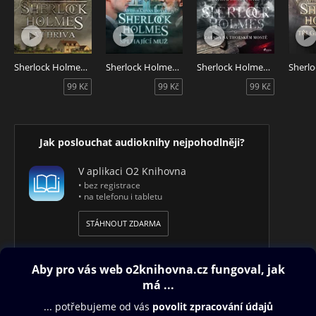
Sherlock Holmes: Lví hříva
Sherlock Holmes: Šplhající muž
Sherlock Holmes: Záhada na Thorském mostě
99 Kč
99 Kč
99 Kč
Jak poslouchat audioknihy nejpohodlněji?
V aplikaci O2 Knihovna
• bez registrace
• na telefonu i tabletu
STÁHNOUT ZDARMA
Obsah ke stažení