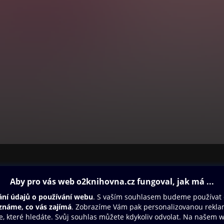
ovna
Další zábava
Oneplay
Oneplay Originály
Sport