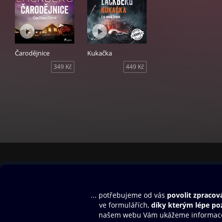
Čarodějnice
Kukačka
349 Kč
449 Kč
Obsah ke stažení
Moje O2 Knih
Uvítací melodie
Přihlásit se
Aplikace a hry
E-knihy
Dárkový poukaz
SMS/MMS Info
Audioknihy
Nápověda
Blog