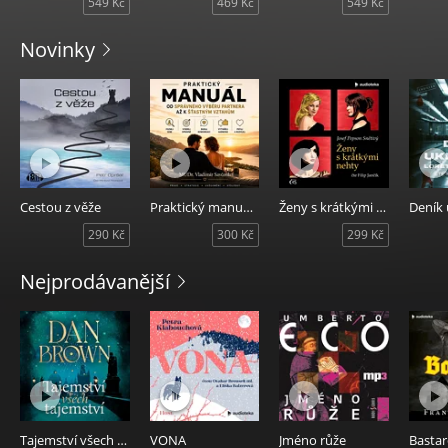
549 Kč
469 Kč
549 Kč
Novinky
Cestou z věže
Praktický manuál - Od správného výběru partnera až k šťastným vztahům
Ženy s krátkými nehty
Deník 
290 Kč
300 Kč
299 Kč
Nejprodávanější
Tajemství všech tajemství
VONA
Jméno růže
Bastard