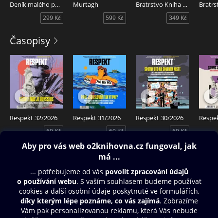
Deník malého poseroutky 13 - Radosti zimy
Murtagh
Bratrstvo Kniha třetí - Lovci
299 Kč
599 Kč
349 Kč
Časopisy
Respekt 32/2026
Respekt 31/2026
Respekt 30/2026
Respe
60 Kč
60 Kč
60 Kč
Obsah ke stažení
Moje O2 Knihovna
Další zábava