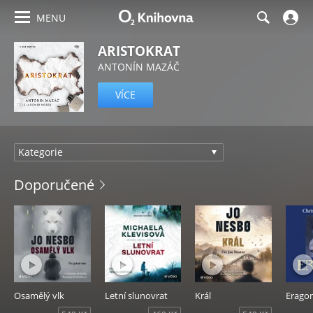
MENU
ARISTOKRAT
ANTONÍN MAZÁČ
VÍCE
Audioknihy
Doporučené
Osamělý vlk
Letní slunovrat
Král
Erago