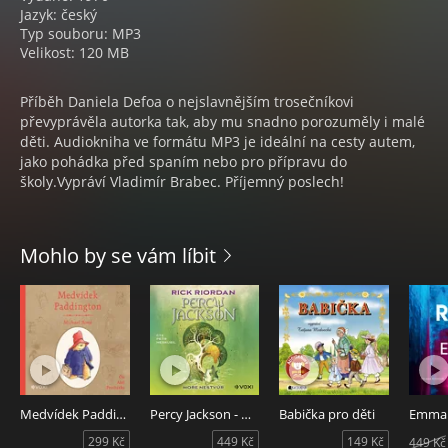
Jazyk: český
Typ souboru: MP3
Velikost: 120 MB
Příběh Daniela Defoa o nejslavnějším trosečníkovi
převyprávěla autorka tak, aby mu snadno porozuměly i malé
děti. Audiokniha ve formátu MP3 je ideální na cesty autem,
jako pohádka před spaním nebo pro přípravu do
školy.Vypráví Vladimír Brabec. Příjemný poslech!
Mohlo by se vám líbit
Medvídek Paddington
Percy Jackson - Moře nestvůr
Babička pro děti
Emma
299 Kč
449 Kč
149 Kč
449 Kč