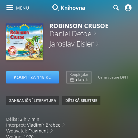
MENU
ROBINSON CRUSOE
Daniel Defoe
Jaroslav Eisler
Koupit jako
KOUPIT ZA 149 KČ
Cena včetně DPH
dárek
ZAHRANIČNÍ LITERATURA
DĚTSKÁ BELETRIE
Délka: 2 h 7 min
Interpret:
Vladimír Brabec
Vydavatel:
Fragment
Vydáno: 1970