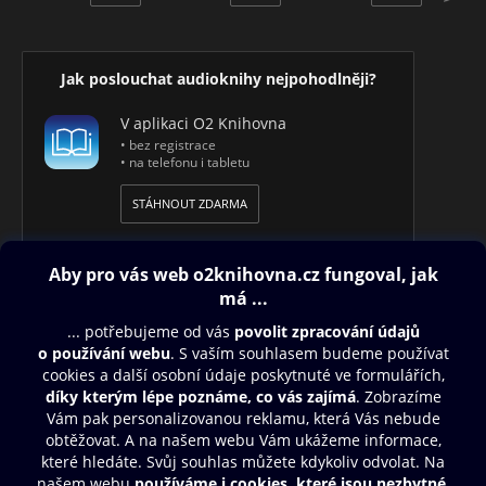
Jak poslouchat audioknihy nejpohodlněji?
V aplikaci O2 Knihovna
• bez registrace
• na telefonu i tabletu
STÁHNOUT ZDARMA
Obsah ke stažení
Moje O2 Knihovna
Další zábava