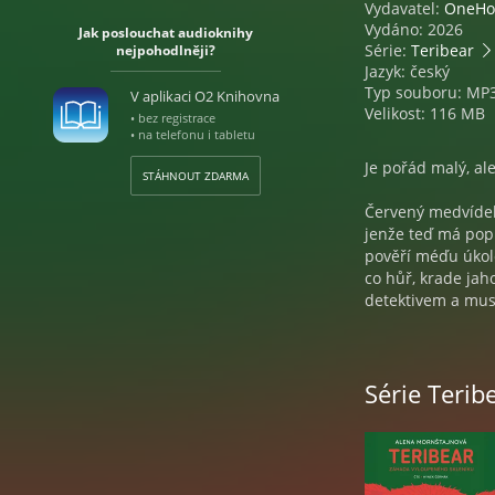
Vydavatel:
OneHo
Vydáno: 2026
Jak poslouchat audioknihy
Série:
Teribear
nejpohodlněji?
Jazyk: český
Typ souboru: MP
V aplikaci O2 Knihovna
Velikost: 116 MB
• bez registrace
• na telefonu i tabletu
Je pořád malý, al
STÁHNOUT ZDARMA
Červený medvídek
jenže teď má popr
pověří méďu úkole
co hůř, krade jah
detektivem a musí
Zakrátko sice mal
stopa pořád nikde
Série Terib
hodí, i kdyby to 
dobrodružstvích s
nastraží past. Je 
Nejčtenější česká