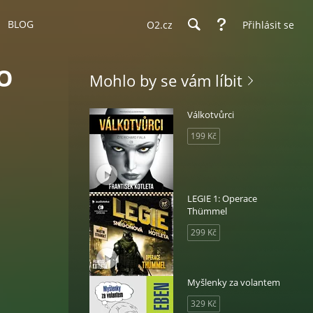
BLOG
O2.cz
Přihlásit se
O
Mohlo by se vám líbit
Válkotvůrci
199 Kč
LEGIE 1: Operace
Thümmel
299 Kč
Myšlenky za volantem
329 Kč