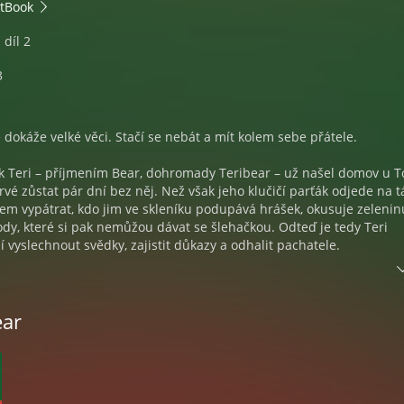
tBook
díl 2
3
e dokáže velké věci. Stačí se nebát a mít kolem sebe přátele.
 Teri – příjmením Bear, dohromady Teribear – už našel domov u 
vé zůstat pár dní bez něj. Než však jeho klučičí parťák odjede na t
m vypátrat, kdo jim ve skleníku podupává hrášek, okusuje zelenin
ody, které si pak nemůžou dávat se šlehačkou. Odteď je tedy Teri
 vyslechnout svědky, zajistit důkazy a odhalit pachatele.
ý popleta nashromáždí víc podezřelých, než je záhonů na místě čin
. Naštěstí díky veverčím přátelům víc hlav víc ví a kuráž se všem ta
ear
znamenalo noční let na křídlech výra a boj s velkou vodou. Při všech
e Teri přiučí mnohé o přírodě a pozná, jak odhalit lež jako věž. A t
přece dobré mít za ušima, i když jsou plyšová!
 autorka současnosti přichází s další příhodou medvídka Teribeara,