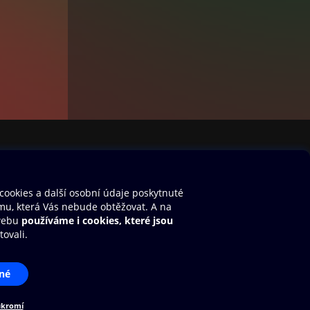
e,
áhá
to
ělá,
cem
t
čte
stavení cookies