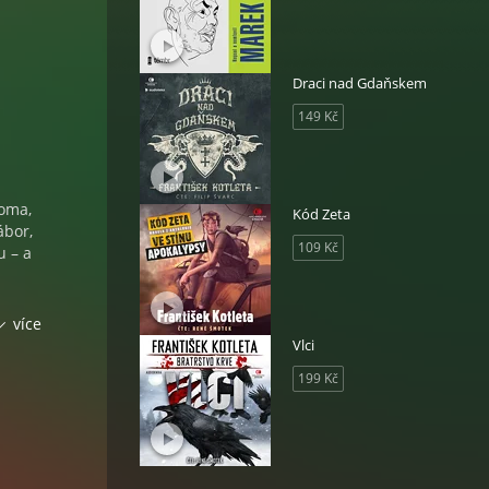
Draci nad Gdaňskem
149 Kč
Toma,
Kód Zeta
ábor,
109 Kč
u – a
více
u, ale
Vlci
ky
199 Kč
ak
 který