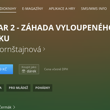
DIOKNIHY
E-MAGAZÍNY
APLIKACE A HRY
SMS/MMS INFO
AR 2 - ZÁHADA VYLOUPENÉH
KU
ornštajnová
Koupit jako
9 KČ
Cena včetně DPH
dárek
A
PRO MLÁDEŽ
POHÁDKY
Čermák