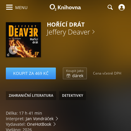
MENU
HOŘÍCÍ DRÁT
Jeffery Deaver
Koupit jako
KOUPIT ZA 469 KČ
Cena včetně DPH
dárek
ZAHRANIČNÍ LITERATURA
DETEKTIVKY
Délka: 17 h 41 min
Interpret:
Jan Vondráček
Vydavatel:
OneHotBook
Vydáno: 2026