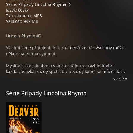
Série:
Případy Lincolna Rhyma
Jazyk: český
Typ souboru: MP3
Velikost: 997 MB
Lincoln Rhyme #9
Všichni jsme připojeni. A to znamená, že nás všechny může
někdo najednou vypnout.
Myslíte si, že jste doma v bezpečí? Jen se rozhlédněte –
každá zásuvka, každý spotřebič a každý kabel se může stát v
rukou geniálního šílence vražednou zbraní. Právě takovému
více
neviditelnému útoku nyní čelí obyvatelé New Yorku a Lincoln
Rhyme má jen velmi málo času, než celé město lehne
Série Případy Lincolna Rhyma
popelem. Vrah, který si říká Raymond Galt, totiž nepotřebuje
pistole ani výbušniny.
Rozumí elektřině lépe než ti, kteří ji vyrábějí, a
prostřednictvím rozvodné sítě dokáže proměnit obyčejný
autobus v elektrické křeslo a kancelářskou budovu v
rozžhavenou pec. Geniální vyšetřovatel a jeho partnerka