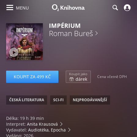
MENU
IMPÉRIUM
Roman Bureš
Koupit jako
KOUPIT ZA 499 KČ
Cena včetně DPH
dárek
ČESKÁ LITERATURA
SCI-FI
NEJPRODÁVANĚJŠÍ
Délka: 19 h 39 min
Interpret:
Anita Krausová
Vydavatel:
Audiotéka, Epocha
Vydáno: 2026