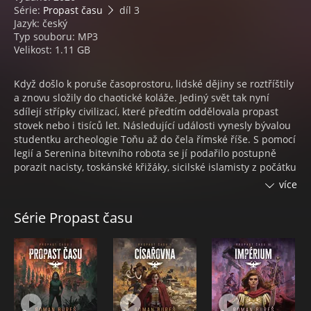
Série:
Propast času
díl 3
Jazyk: český
Typ souboru: MP3
Velikost: 1.11 GB
Když došlo k poruše časoprostoru, lidské dějiny se roztříštily
a znovu složily do chaotické koláže. Jediný svět tak nyní
sdílejí střípky civilizací, které předtím oddělovala propast
stovek nebo i tisíců let. Následující události vynesly bývalou
studentku archeologie Toňu až do čela římské říše. S pomocí
legií a Serenina bitevního robota se jí podařilo postupně
porazit nacisty, toskánské křižáky, sicilské islamisty z počátku
dvaadvacátého století a nakonec i vzpouru vedenou římským
více
patricijem Septimiem Severem.
Série Propast času
Císařovna Antonia, jak Římané Toňu nazývají, tak rozšířila
území říše a upevnila svoji moc. Nicméně vše, co se během
prvních let po Propadu času událo, bylo jen předehrou.
Skutečný boj o Evropu začíná až nyní, kdy proti sobě stojí
dvě impéria, která Propad času zastihl na vrcholu slávy –
starověký Řím a Británie roku 1900.