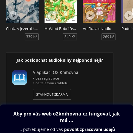
Chata v Jezerní kotlině
Hoši od Bobří řeky
Anička a divadlo
339 Kč
349 Kč
269 Kč
Jak poslouchat audioknihy nejpohodlněji?
V aplikaci O2 Knihovna
• bez registrace
• na telefonu i tabletu
STÁHNOUT ZDARMA
Obsah ke stažení