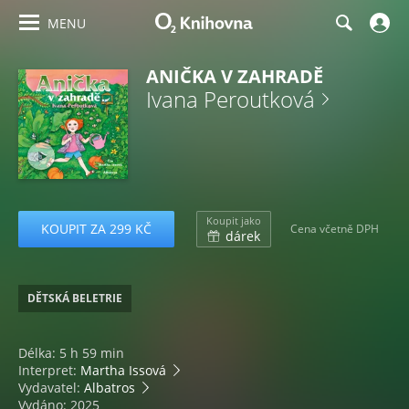
MENU
ANIČKA V ZAHRADĚ
Ivana Peroutková
Koupit jako
KOUPIT ZA 299 KČ
Cena včetně DPH
dárek
DĚTSKÁ BELETRIE
Délka: 5 h 59 min
Interpret:
Martha Issová
Vydavatel:
Albatros
Vydáno: 2025