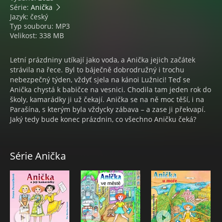
Série:
Anička
Jazyk: český
Typ souboru: MP3
Velikost: 338 MB
Letní prázdniny utíkají jako voda, a Anička jejich začátek
strávila na řece. Byl to báječně dobrodružný i trochu
nebezpečný týden, vždyť sjela na kánoi Lužnici! Teď se
Anička chystá k babičce na vesnici. Chodila tam jeden rok do
školy, kamarádky ji už čekají. Anička se na ně moc těší, i na
Parašína, s kterým byla vždycky zábava – a zase ji překvapí.
Jaký tedy bude konec prázdnin, co všechno Aničku čeká?
Série Anička