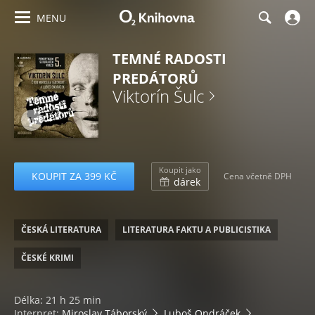
MENU
TEMNÉ RADOSTI
PREDÁTORŮ
Viktorín Šulc
Koupit jako
KOUPIT ZA 399 KČ
Cena včetně DPH
dárek
ČESKÁ LITERATURA
LITERATURA FAKTU A PUBLICISTIKA
ČESKÉ KRIMI
Délka: 21 h 25 min
Interpret:
Miroslav Táborský
Luboš Ondráček