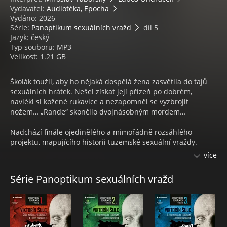
Vydavatel:
Audiotéka, Epocha
Vydáno: 2026
Série:
Panoptikum sexuálních vražd
díl 5
Jazyk: český
Typ souboru: MP3
Velikost: 1.21 GB
Školák toužil, aby ho nějaká dospělá žena zasvětila do tajů
sexuálních hrátek. Nešel získat její přízeň po dobrém,
navlékl si kožené rukavice a nezapomněl se vyzbrojit
nožem… „Rande“ skončilo dvojnásobným mordem…
Nadchází finále ojedinělého a mimořádně rozsáhlého
projektu, mapujícího historii tuzemské sexuální vraždy.
Předchozí díl Zlý duch ocenili spokojení čtenáři 98 procenty
více
úspěšnosti: „Opět naprosto výborná kniha. Kdo se zajímá o
kriminalistiku, nemůže být zklamán,“ dočteme se v
Série Panoptikum sexuálních vražd
elektronické databázi knih.
Pátý díl čtenáři vyhledávaného Panoptika se zabývá zločiny v
časovém rozpětí let 1974 až 2017. Rámec třinácti kauz je
naplněn jak archivními případy, dodnes upoutávajícími