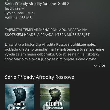
Série:
Případy Afrodity Rossové
díl 2
Jazyk: český
Typ souboru: MP3
Velikost: 468 MB
TAJEMSTVÍ TEMPLÁŘSKÉHO POKLADU. VRAŽDA NA
SKOTSKÉM HRADĚ. A PRAVDA, KTERÁ MŮŽE ZABÍJET.
Lingvistka a historička Afrodita Rossová publikuje nález
pokladu ukrytého templáři na Templštejně, a to samozřejmě
vyvolá zájem nejen odborníků. Obrátí se na ni její skotský
strýc Malcolm a prosí ji, aby za ním přijela. Podle dávné
legendy je totiž někde na Skotské vysočině ukryt jiný
více
templářský poklad. V tom ho utvrzuje prastarý rukopis
uložený v rodovém archivu. Dita ráda poslechne, jenže hned
Série Případy Afrodity Rossové
od příletu do Edinburghu se věci nevyvíjejí zdaleka tak, jak
předpokládala. Zvláště poté, co na strýcově hradu dojde k
vraždě a mezi podezřelými se ocitne i její přítel.
TAJEMSTVÍ TEMPLÁŘSKÉHO POKLADU. VRAŽDA NA
SKOTSKÉM HRADĚ. A PRAVDA, KTERÁ MŮŽE ZABÍJET.