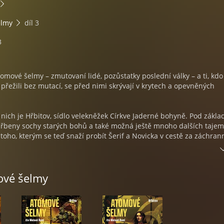
elmy
díl 3
3
tomové šelmy – zmutovaní lidé, pozůstatky poslední války – a ti, kdo
 přežili bez mutací, se před nimi skrývají v krytech a opevněných
nich je Hřbitov, sídlo velekněžek Církve Jaderné bohyně. Pod zákla
hřbeny sochy starých bohů a také možná ještě mnoho dalších tajem
 toho, kterým se teď snaží probít Šerif a Novicka v cestě za záchra
le svět možná ani zachránit nechce.
e zůstává stabilní!
ové šelmy
u série Kristýny Sněgoňové a Františka Kotlety. Vítejte ve zběsilém
lepších autorů české fantastiky.
Režie: Václav Knop / Zvuk a mastering: Adam Fiala