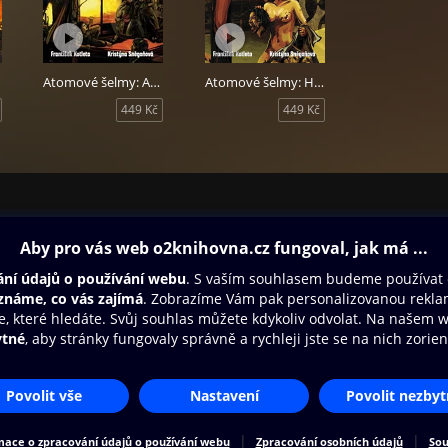
é šelmy: Hřbitov, autoři František Kotleta a Kristýna Sněgoňová, č
Atomové šelmy: Aréna
Atomové šelmy: Hřbitov
449 Kč
449 Kč
ovna
Další zábava
Oneplay
Oneplay Originály
Sport
Přístupnost
Zásady zpracování osobních údajů
Cookies
Na