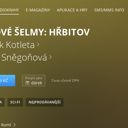
DIOKNIHY
E-MAGAZÍNY
APLIKACE A HRY
SMS/MMS INFO
É ŠELMY: HŘBITOV
k Kotleta
a Sněgoňová
Koupit jako
9 KČ
Cena včetně DPH
dárek
A
SCI-FI
NEJPRODÁVANĚJŠÍ
 Ruml