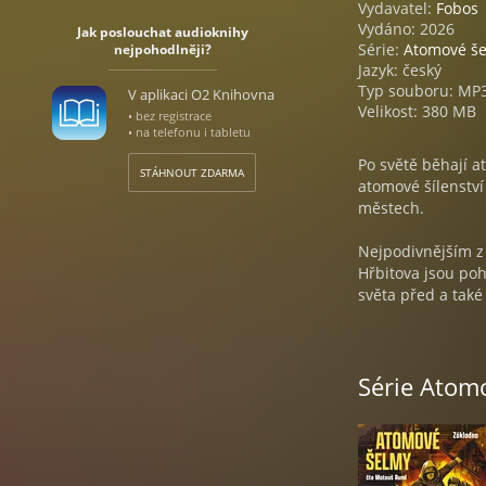
Vydavatel:
Fobos
Vydáno: 2026
Jak poslouchat audioknihy
Série:
Atomové š
nejpohodlněji?
Jazyk: český
Typ souboru: MP
V aplikaci O2 Knihovna
Velikost: 380 MB
• bez registrace
• na telefonu i tabletu
Po světě běhají a
STÁHNOUT ZDARMA
atomové šílenství
městech.
Nejpodivnějším z 
Hřbitova jsou po
světa před a také
světa. Jenže tenh
Ať radiační situac
Série Atom
Atomové šelmy jso
postapo světě nej
Hudba: Artlist / 