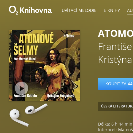
UVÍTACÍ MELODIE
E-KNIHY
AU
ATOMOV
Františe
Kristýn
KOUPIT ZA 44
ČESKÁ LITERATUR
Délka: 6 h 44 min
Interpret:
Matouš