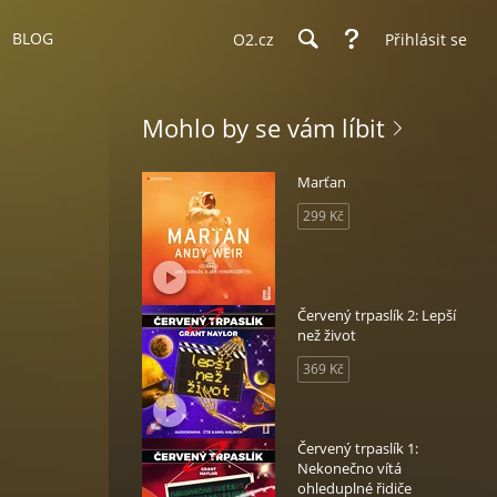
BLOG
O2.cz
Přihlásit se
Mohlo by se vám líbit
Marťan
299 Kč
Červený trpaslík 2: Lepší
než život
369 Kč
Červený trpaslík 1:
Nekonečno vítá
ohleduplné řidiče