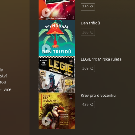
359 Kč
Den trifidů
388 Kč
LEGIE 11: Mirská ruleta
369 Kč
dy
ství
nnou
více
Krev pro divoženku
439 Kč