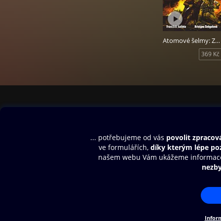
Audiokniha Atomov
Matouš Ruml.
Atomové šelmy: Základna
369 Kč
Obsah ke stažení
Moje O2 Knih
Uvítací melodie
Přihlásit se
Aplikace a hry
E-knihy
Dárkový poukaz
SMS/MMS Info
Audioknihy
Nápověda
Blog
E-magazíny
Napište nám
Nákupní řád
© O2 Czech Republic a.s.