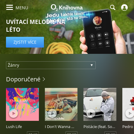
MENU
UVÍTACÍ MELODIE NA
LÉTO
PRVNÍ MĚSÍC ZDARMA
ZJISTIT VÍCE
Uvítací
Doporučené
melodie
Lush Life
I Don't Wanna Wait
Pistácie (feat. Sofian Medjmedj)
Pedro