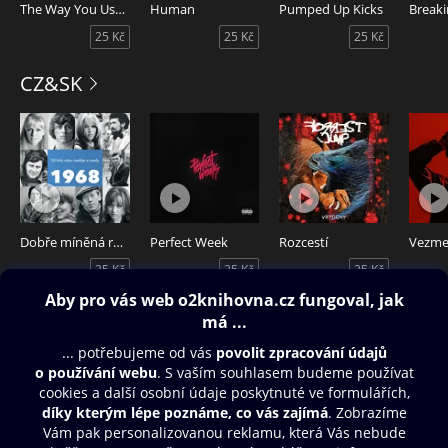
The Way You Used to Do
Human
Pumped Up Kicks
Breaki
25 Kč
25 Kč
25 Kč
CZ&SK
Dobře míněná rada (Běž domů, Ivane)
Perfect Week
Rozcestí
25 Kč
25 Kč
25 Kč
Obsah ke stažení
Moje O2 Knihovna
Další zábava