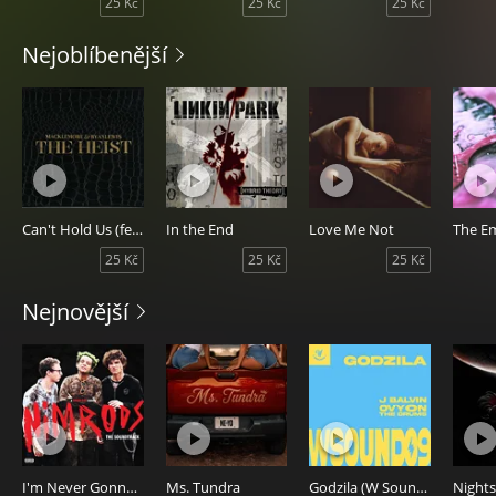
25 Kč
25 Kč
25 Kč
Nejoblíbenější
Can't Hold Us (feat. Ray Dalton)
In the End
Love Me Not
25 Kč
25 Kč
25 Kč
Nejnovější
I'm Never Gonna R.I.P.
Ms. Tundra
Godzila (W Sound 09)