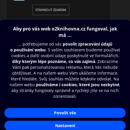
STÁHNOUT ZDARMA
Obsah ke stažení
Moje O2 Knihovna
Další zábava
© O2 Czech Republic a.s.
Nákupní řád
Přístupnost
Aplikace O2 Knihovna
Zásady zpracování osobních údajů
Čti a poslouchej své e-knihy a
Cookies