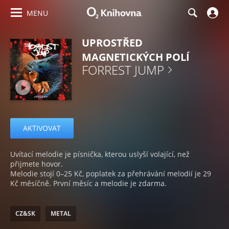
MENU
UPROSTŘED
MAGNETICKÝCH POLÍ
FORREST JUMP
AKTIVOVAT
Uvítací melodie je písnička, kterou uslyší volající, než
přijmete hovor.
Melodie stojí 0–25 Kč, poplatek za přehrávání melodií je 29
Kč měsíčně. První měsíc a melodie je zdarma.
CZ&SK
METAL