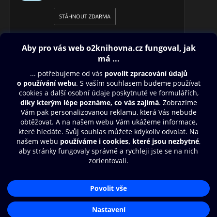
STÁHNOUT ZDARMA
Obsah ke stažení
Moje O2 Knihovna
Další zábava
© O2 Czech Republic a.s.
Nákupní řád
Přístupnost
Aplikace O2 Knihovna
Zásady zpracování osobních údajů
Čti a poslouchej své e-knihy a
Cookies