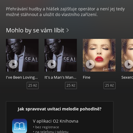
Přehrávání hudby a hlášek zajišťuje operátor a není jej tedy
možné stáhnout a uložit do vlastního zařízení.
Mohlo by se vám líbit
I've Been Loving You Too Long
It's a Man's Man's Man's World
Fine
Sexerc
25 Kč
25 Kč
25 Kč
Jak spravovat uvítaci melodie pohodlně?
V aplikaci O2 Knihovna
• bez registrace
• na telefonu i tabletu