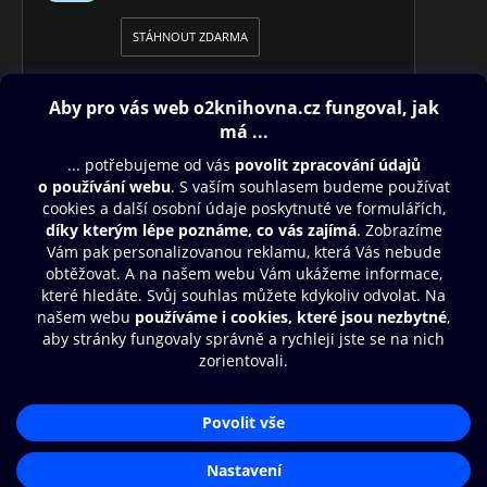
STÁHNOUT ZDARMA
Obsah ke stažení
Moje O2 Knihovna
Další zábava
© O2 Czech Republic a.s.
Nákupní řád
Přístupnost
Aplikace O2 Knihovna
Zásady zpracování osobních údajů
Čti a poslouchej své e-knihy a
Cookies