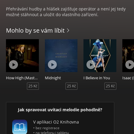
Přehrávání hudby a hlášek zajišťuje operátor a není jej tedy
možné stáhnout a uložit do vlastního zařízení.
Mohlo by se vám líbit
How High (Master Ringback)
Midnight
I Believe in You
25 Kč
25 Kč
25 Kč
Jak spravovat uvítaci melodie pohodlně?
V aplikaci O2 Knihovna
• bez registrace
• na telefonu i tabletu